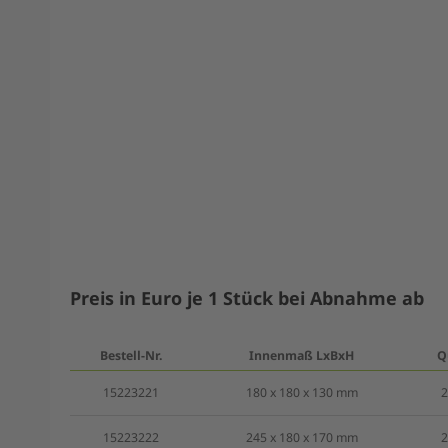
Preis in Euro je 1 Stück bei Abnahme ab
Bestell-Nr.
Innenmaß LxBxH
Q
15223221
180 x 180 x 130 mm
2
15223222
245 x 180 x 170 mm
2