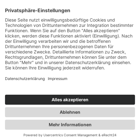
Cookie-Einstellungen
Newsletter
Verpassen Sie keine Neuigkeiten,
Angebote und Gutscheine!
Jetzt anmelden und
10 EUR Gutschein
sichern!
Abmeldung jederzeit möglich.
Anmelden
Es gilt unsere
Datenschutzerklärung
Verkauf nur an Unternehmer,
Gewerbetreibende, Freiberufler und
öffentliche Institutionen. Kein Verkauf an
Verbraucher i.S.d. § 13 BGB.