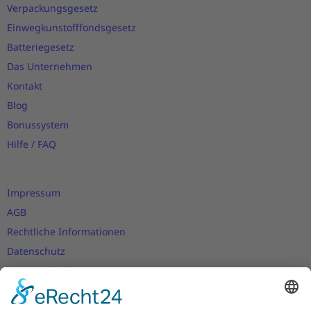
Verpackungsgesetz
Einwegkunstofffondsgesetz
Batteriegesetz
Das Unternehmen
Kontakt
Blog
Bonussystem
Hilfe / FAQ
Impressum
AGB
Rechtliche Informationen
Datenschutz
Nutzungsbedingungen
Versand- und Zahlungsbedingungen
Download Zertifikate