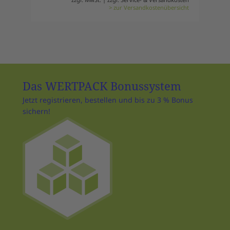
> zur Versandkostenübersicht
Das WERTPACK Bonussystem
Jetzt registrieren, bestellen und bis zu 3 % Bonus
sichern!