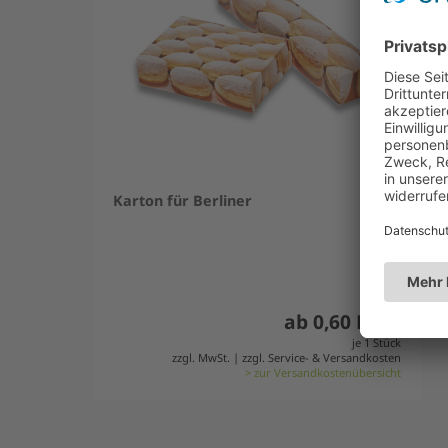
Karton für Berliner
ab 0,60 Euro
je 1 Stück
zzgl. MwSt. | zzgl. Service- & Versandkosten
> zur Versandkostenübersicht