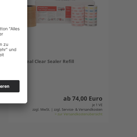
Innoseal Clear Sealer Refill
ab 74,00 Euro
je 1 VE
zzgl. MwSt. | zzgl. Service- & Versandkosten
> zur Versandkostenübersicht