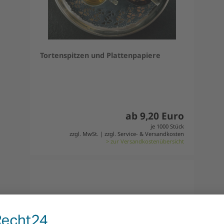
Tortenspitzen und Plattenpapiere
ab 9,20 Euro
je 1000 Stück
zzgl. MwSt. | zzgl. Service- & Versandkosten
> zur Versandkostenübersicht