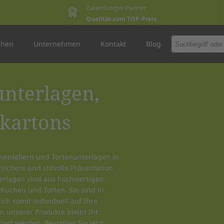
Zuverlässiger Partner
Qualität zum TOP-Preis
chen
Unternehmen
Kontakt
Blog
unterlagen,
kkartons
hentellern und Tortenunterlagen in
ichere und stilvolle Präsentation
terlagen sind aus hochwertigen
e Kuchen und Torten. Sie sind in
ch somit individuell auf Ihre
n unserer Produkte bleibt Ihr
ert werden. Bestellen Sie jetzt