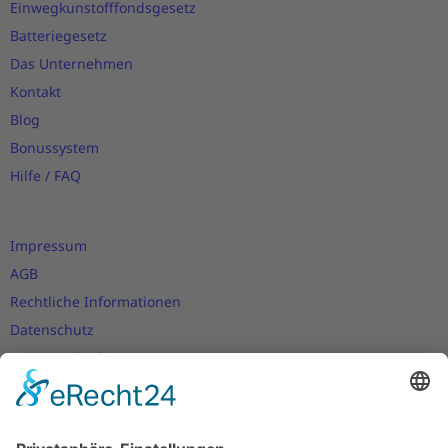
Einwegkunstofffondsgesetz
Batteriegesetz
Das Unternehmen
Kontakt
Blog
Bonussystem
Hilfe / FAQ
Impressum
AGB
Rechtliche Informationen
Datenschutz
Nutzungsbedingungen
Versand- und Zahlungsbedingungen
Download Zertifikate
Cookie-Einstellungen