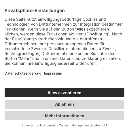
Verpassen Sie keine Neuigkeiten,
Angebote und Gutscheine!
Jetzt anmelden und
10 EUR Gutschein
sichern!
Abmeldung jederzeit möglich.
Anmelden
Es gilt unsere
Datenschutzerklärung
Verkauf nur an Unternehmer,
Gewerbetreibende, Freiberufler und
öffentliche Institutionen. Kein Verkauf an
Verbraucher i.S.d. § 13 BGB.