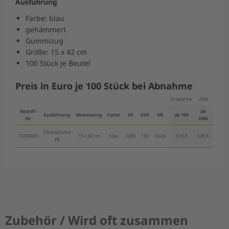
Ausführung
Farbe: blau
gehämmert
Gummizug
Größe: 15 x 42 cm
100 Stück je Beutel
Preis in Euro je 100 Stück bei Abnahme
Ersparnis
-25%
-40%
Bestell-
ab
ab
Ausführung
Abmessung
Farbe
VE
KVE
ME
ab 100
Nr.
1000
2000
Überschuhe
72230005
15 x 42 cm
blau
2000
100
Stück
5,15 €
3,85 €
3,10 €
PE
Zubehör / Wird oft zusammen