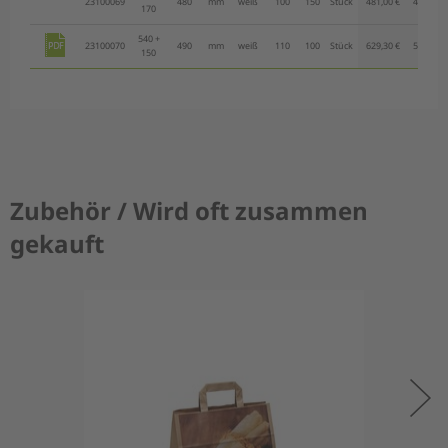
23100069
480
mm
weiß
100
150
Stück
481,00 €
408,90 €
170
540 +
23100070
490
mm
weiß
110
100
Stück
629,30 €
534,90 €
150
Zubehör / Wird oft zusammen
gekauft