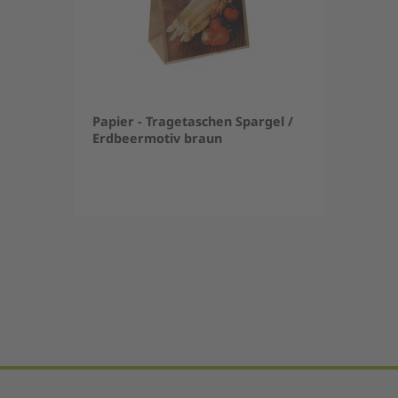
Papier - Tragetaschen Spargel /
Erdbeermotiv braun
Item
1
of
5