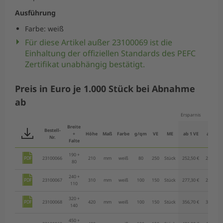
Ausführung
Farbe: weiß
Für diese Artikel außer 23100069 ist die
Einhaltung der offiziellen Standards des PEFC
Zertifikat unabhängig bestätigt.
Preis in Euro je 1.000 Stück bei Abnahme
ab
Ersparnis
-15%
Breite
Bestell-
+
Höhe
Maß
Farbe
g/qm
VE
ME
ab 1 VE
ab 2 VE
Nr.
Falte
190 +
23100066
210
mm
weiß
80
250
Stück
252,50 €
214,60 €
80
240 +
23100067
310
mm
weiß
100
150
Stück
277,30 €
235,70 €
110
320 +
23100068
420
mm
weiß
100
150
Stück
356,70 €
303,20 €
140
450 +