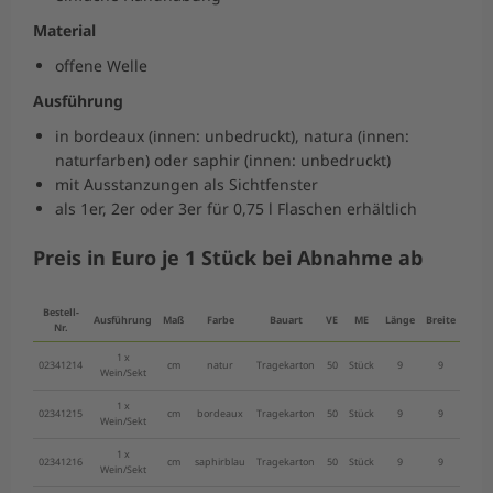
Material
offene Welle
Ausführung
in bordeaux (innen: unbedruckt), natura (innen:
naturfarben) oder saphir (innen: unbedruckt)
mit Ausstanzungen als Sichtfenster
als 1er, 2er oder 3er für 0,75 l Flaschen erhältlich
Preis in Euro je 1 Stück bei Abnahme ab
Bestell-
Ausführung
Maß
Farbe
Bauart
VE
ME
Länge
Breite
Höhe
Nr.
1 x
02341214
cm
natur
Tragekarton
50
Stück
9
9
44,5
Wein/Sekt
1 x
02341215
cm
bordeaux
Tragekarton
50
Stück
9
9
44,5
Wein/Sekt
1 x
02341216
cm
saphirblau
Tragekarton
50
Stück
9
9
44,5
Wein/Sekt