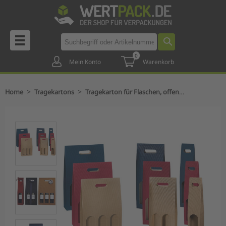
0
Mein Konto
Warenkorb
>
>
Home
Tragekartons
Tragekarton für Flaschen, offene Welle