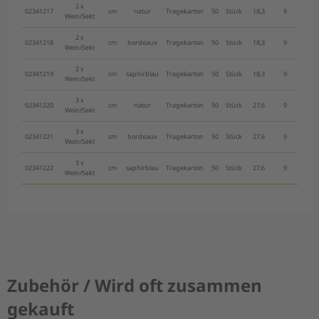
2 x
02341217
cm
natur
Tragekarton
50
Stück
18,3
9
44,5
Wein/Sekt
2 x
02341218
cm
bordeaux
Tragekarton
50
Stück
18,3
9
44,5
Wein/Sekt
2 x
02341219
cm
saphirblau
Tragekarton
50
Stück
18,3
9
44,5
Wein/Sekt
3 x
02341220
cm
natur
Tragekarton
50
Stück
27,6
9
44,5
Wein/Sekt
3 x
02341221
cm
bordeaux
Tragekarton
50
Stück
27,6
9
44,5
Wein/Sekt
3 x
02341222
cm
saphirblau
Tragekarton
50
Stück
27,6
9
44,5
Wein/Sekt
Zubehör / Wird oft zusammen
gekauft