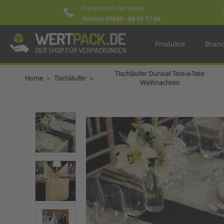
Kompetente Beratung
Hotline 00800 - 88 99 77 66
Produkte
Bran
Tischläufer Dunicel Tete-a-Tete
>
>
Home
Tischläufer
Weihnachten