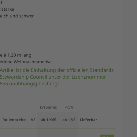
ch
alstärke
weich und schwer
e á 1,20 m lang
hiedene Weihnachtsmotive
Artikel ist die Einhaltung der offiziellen Standards
 Stewardship Council unter der Lizenznummer
55 unabhängig bestätigt.
Ersparnis
-15%
Rollenbreite
VE
ab 1 KVE
ab 1 VE
Lieferbar