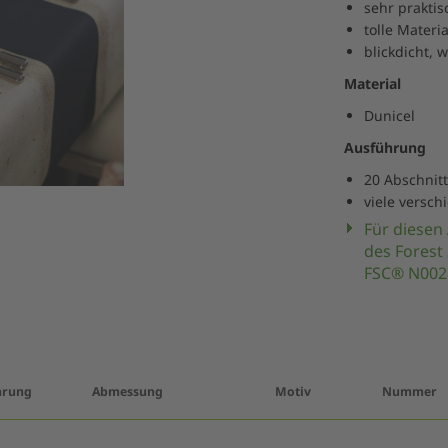
sehr praktis
tolle Materi
blickdicht, 
Material
Dunicel
Ausführung
20 Abschnitt
viele versc
Für diesen 
des Forest
FSC® N0028
hrung
Abmessung
Motiv
Nummer