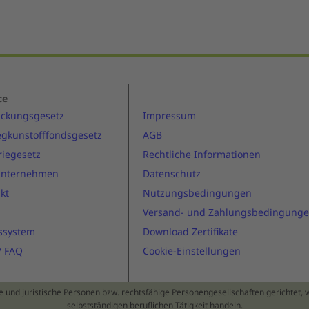
ce
ackungsgesetz
Impressum
gkunstofffondsgesetz
AGB
riegesetz
Rechtliche Informationen
Unternehmen
Datenschutz
kt
Nutzungsbedingungen
Versand- und Zahlungsbedingung
ssystem
Download Zertifikate
 / FAQ
Cookie-Einstellungen
he und juristische Personen bzw. rechtsfähige Personengesellschaften gerichtet,
selbstständigen beruflichen Tätigkeit handeln.