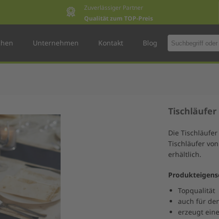
Zuverlässiger Partner
Qualität zum TOP-Preis
chen
Unternehmen
Kontakt
Blog
Tischläufer
Die Tischläufer
Tischläufer vo
erhältlich.
Produkteigens
Topqualität
auch für den
erzeugt ein