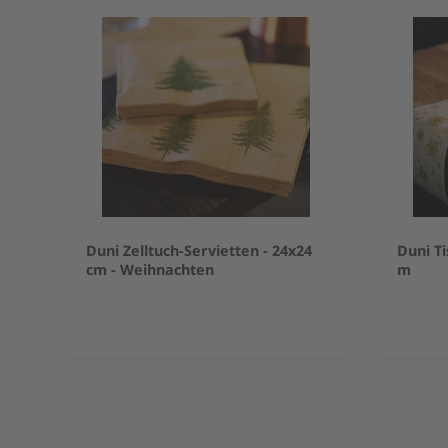
Duni Zelltuch-Servietten - 24x24
Duni T
cm - Weihnachten
m
Item
1
of
5