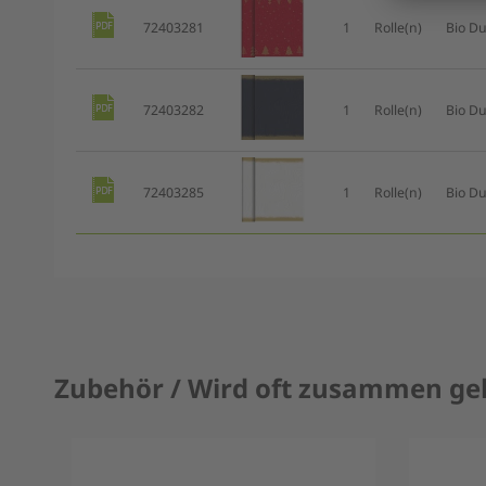
72403281
1
Rolle(n)
Bio Du
72403282
1
Rolle(n)
Bio Du
72403285
1
Rolle(n)
Bio Du
Zubehör / Wird oft zusammen ge