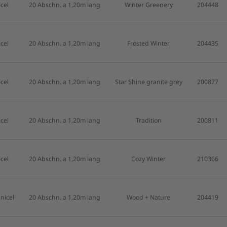
cel
20 Abschn. a 1,20m lang
Winter Greenery
204448
cel
20 Abschn. a 1,20m lang
Frosted Winter
204435
cel
20 Abschn. a 1,20m lang
Star Shine granite grey
200877
cel
20 Abschn. a 1,20m lang
Tradition
200811
cel
20 Abschn. a 1,20m lang
Cozy Winter
210366
nicel
20 Abschn. a 1,20m lang
Wood + Nature
204419