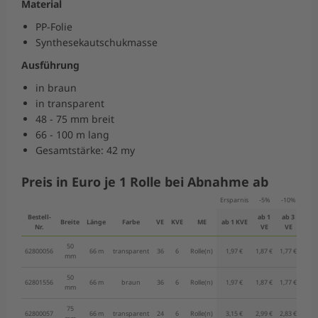
Material
PP-Folie
Synthesekautschukmasse
Ausführung
in braun
in transparent
48 - 75 mm breit
66 - 100 m lang
Gesamtstärke: 42 my
Preis in Euro je 1 Rolle bei Abnahme ab
Ersparnis
-5%
-10%
-15
Bestell-
ab 1
ab 3
ab 
Breite
Länge
Farbe
VE
KVE
ME
ab 1 KVE
Nr.
VE
VE
VE
50
62800056
66 m
transparent
36
6
Rolle(n)
1,97 €
1,87 €
1,77 €
1,68 
mm
50
62801556
66 m
braun
36
6
Rolle(n)
1,97 €
1,87 €
1,77 €
1,68 
mm
75
62800057
66 m
transparent
24
6
Rolle(n)
3,15 €
2,99 €
2,83 €
2,67 