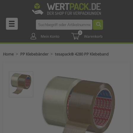
0
Mein Konto
Warenkorb
>
>
Home
PP Klebebänder
tesapack® 4280 PP Klebeband