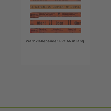
Warnklebebänder PVC 66 m lang
Item
1
of
5