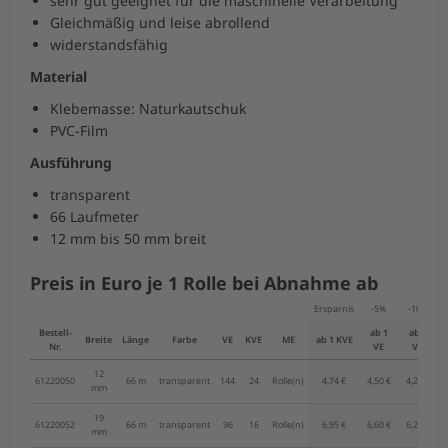
sehr gut geeignet für die maschinelle Verarbeitung
Gleichmäßig und leise abrollend
widerstandsfähig
Material
Klebemasse: Naturkautschuk
PVC-Film
Ausführung
transparent
66 Laufmeter
12 mm bis 50 mm breit
Preis in Euro je 1 Rolle bei Abnahme ab
Ersparnis
-5%
-10%
Bestell-
ab 1
ab 3
Breite
Länge
Farbe
VE
KVE
ME
ab 1 KVE
Nr.
VE
VE
12
61220050
66 m
transparent
144
24
Rolle(n)
4,74 €
4,50 €
4,27 €
mm
19
61220052
66 m
transparent
96
16
Rolle(n)
6,95 €
6,60 €
6,26 €
mm