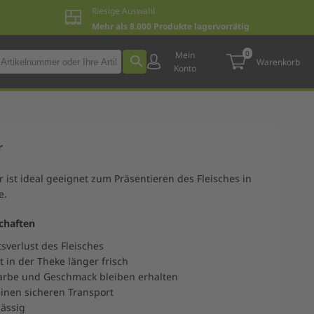
Riesige Auswahl
Mehr als 8.000 Produkte lagervorrätig
0
Mein
Warenkorb
Konto
r
 ist ideal geeignet zum Präsentieren des Fleisches in
e.
chaften
sverlust des Fleisches
bt in der Theke länger frisch
Farbe und Geschmack bleiben erhalten
einen sicheren Transport
lässig