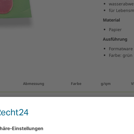
wasserabwe
für Lebensmi
Material
Papier
Ausführung
Formatware
Farbe: grün 
Abmessung
Farbe
g/qm
V
19 x 28 cm
grün
60
10