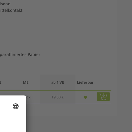
isend
ttelkontakt
paraffiniertes Papier
E
ME
ab 1 VE
Lieferbar
00
Stück
19,30 €