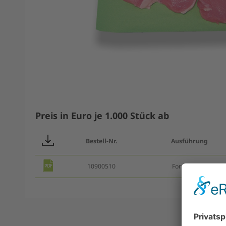
Preis in Euro je 1.000 Stück ab
Bestell-Nr.
Ausführung
10900510
Formatware