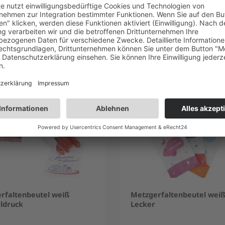
kauft
rfaltenbeutel weiß
Metzgerfaltenbeutel weiß
ldruck
Lecker