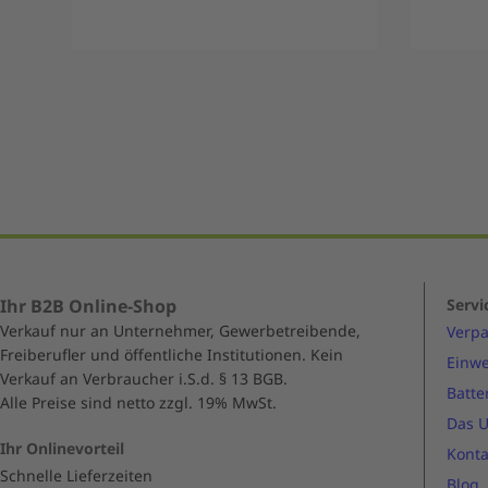
Item
1
of
5
Ihr B2B Online-Shop
Servi
Verkauf nur an Unternehmer, Gewerbetreibende,
Verp
Freiberufler und öffentliche Institutionen. Kein
Einwe
Verkauf an Verbraucher i.S.d. § 13 BGB.
Batte
Alle Preise sind netto zzgl. 19% MwSt.
Das 
Ihr Onlinevorteil
Konta
Schnelle Lieferzeiten
Blog