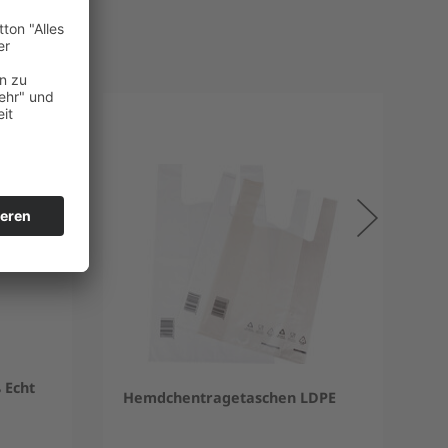
 Echt
Hemdchentragetaschen LDPE