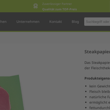
Zuverlässiger Partner
Qualität zum TOP-Preis
chen
Unternehmen
Kontakt
Blog
Steakpapie
Das Steakpapier
der Fleischthek
Produkteigens
kein Gewicht
Fleisch blei
natürliche 
ermöglicht 
fettundurch