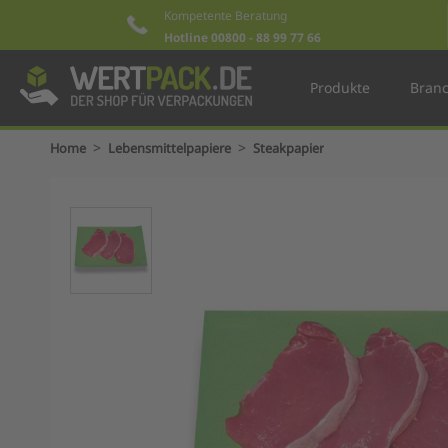
Kompetente Beratung
Hotline 00800 - 88 99 77 66
Produkte
Bran
>
>
Home
Lebensmittelpapiere
Steakpapier