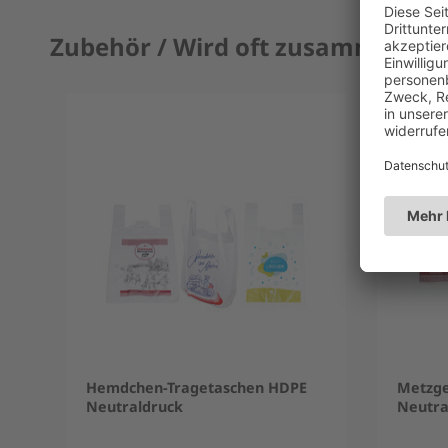
Zubehör / Wird oft zusammen ge
Hemdchen-Tragetaschen HDPE
Metzge
Neutraldruck
Neutra