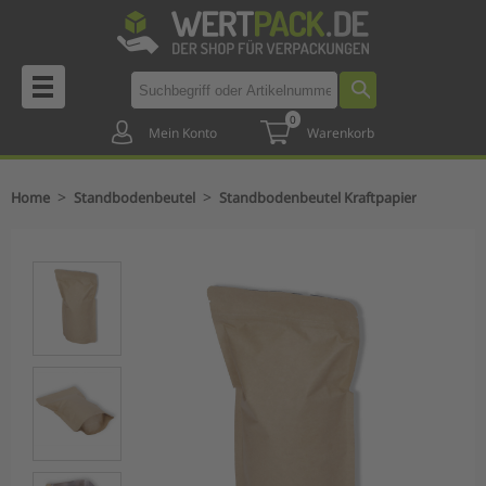
0
Mein Konto
Warenkorb
>
>
Home
Standbodenbeutel
Standbodenbeutel Kraftpapier