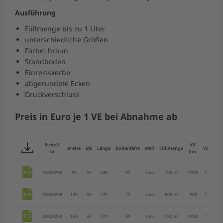
Ausführung
Füllmenge bis zu 1 Liter
unterschiedliche Größen
Farbe: braun
Standboden
Einreisskerbe
abgerundete Ecken
Druckverschluss
Preis in Euro je 1 VE bei Abnahme ab
Ersp
Bestell-
VE-
Breite
ME
Länge
Bodenfalte
Maß
Füllmenge
VE
ab 
Nr.
Inh.
30600236
85
VE
145
50
mm
100 ml
1000
1
56,
30600238
130
VE
225
70
mm
500 ml
500
1
114
30600239
160
VE
270
80
mm
750 ml
1000
1
160