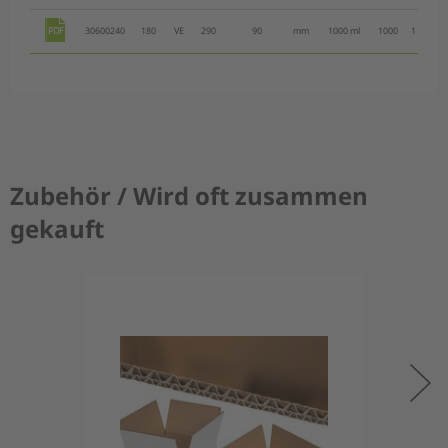
30600240
180
VE
290
90
mm
1000 ml
1000
1
185
Zubehör / Wird oft zusammen
gekauft