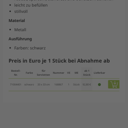
leicht zu befüllen
stillvoll
Material
Metall
Ausführung
Farben: schwarz
Preis in Euro je 1 Stück bei Abnahme ab
Bestell-
für
ab 1
Farbe
Nummer
VE
ME
Lieferbar
Nr.
Servietten
Stück
71004401
schwarz
33 x 33 cm
168867
1
Stück
92,80 €