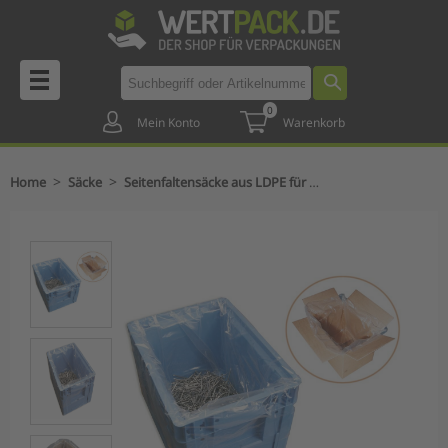
0
Mein Konto
Warenkorb
>
>
Home
Säcke
Seitenfaltensäcke aus LDPE für KLT und Kartons