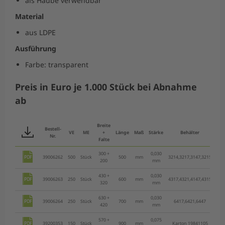
als Haube verwendbar
Material
aus LDPE
Ausführung
Farbe: transparent
Preis in Euro je 1.000 Stück bei Abnahme
ab
Ers
Breite
Bestell-
VE
ME
+
Länge
Maß
Stärke
Behälter
ab
Nr.
Falte
300 +
0,030
39006262
500
Stück
500
mm
3214,3217,3147,3215
156
200
mm
430 +
0,030
39006263
250
Stück
600
mm
4317,4321,4147,4315
134
320
mm
630 +
0,030
39006264
250
Stück
700
mm
6417,6421,6447
265
420
mm
570 +
0,075
39200353
150
Stück
900
mm
Karton 19841105
676