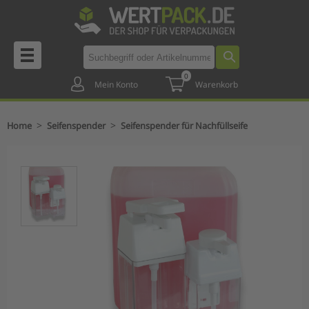
0
Mein Konto
Warenkorb
>
>
Home
Seifenspender
Seifenspender für Nachfüllseife