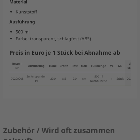
Material
Kunststoff
Ausführung
500 ml
Farbe: transparent, schlagfest (ABS)
Preis in Euro je 1 Stück bei Abnahme ab
Bestell-
ab 1
Ausführung
Höhe
Breite
Tiefe
Maß
Füllmenge
VE
ME
Nr.
Stück
Seifenspender
500 ml
70200208
20,0
8,5
9,0
cm
1
Stück
20,50 €
T9
Nachfüllseife
Zubehör / Wird oft zusammen