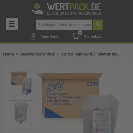
0
Mein Konto
Warenkorb
>
>
Home
Desinfektionsmittel
Scott® Reiniger für Toilettensitze und Oberflächen