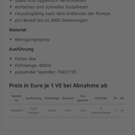
stabil und hygienisch verschlossen
einfaches und schnelles Installieren
recyclingfähig nach dem Entfernen der Pumpe
pro Beutel bis zu 2000 Dosierungen
Material
Reinigungsspray
Ausführung
Farbe: klar
Füllmenge: 400ml
passender Spender: 70657135
Preis in Euro je 1 VE bei Abnahme ab
Bestell-
Für
ab 1
Ausführung
Füllmenge
Nummer
VE-Inhalt
VE
ME
Nr.
Spender
VE
Scott
6
70656374
400 ml
6374
7135
1
VE
59,40 
Reiniger
Spenderbeutel