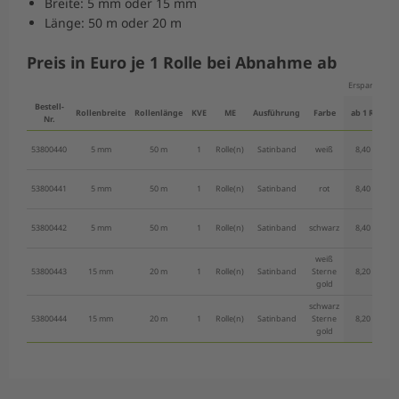
Breite: 5 mm oder 15 mm
Länge: 50 m oder 20 m
Preis in Euro je 1 Rolle bei Abnahme ab
Ersparnis
-
Bestell-
Rollenbreite
Rollenlänge
KVE
ME
Ausführung
Farbe
ab 1 Ro.
Nr.
53800440
5 mm
50 m
1
Rolle(n)
Satinband
weiß
8,40 €
7
53800441
5 mm
50 m
1
Rolle(n)
Satinband
rot
8,40 €
7
53800442
5 mm
50 m
1
Rolle(n)
Satinband
schwarz
8,40 €
7
weiß
53800443
15 mm
20 m
1
Rolle(n)
Satinband
Sterne
8,20 €
7
gold
schwarz
53800444
15 mm
20 m
1
Rolle(n)
Satinband
Sterne
8,20 €
7
gold