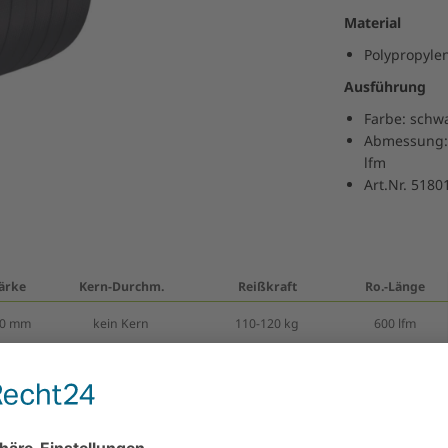
Material
Polypropyle
Ausführung
Farbe: schw
Abmessung: 
lfm
Art.Nr. 5180
ärke
Kern-Durchm.
Reißkraft
Ro.-Länge
50 mm
kein Kern
110-120 kg
600 lfm
58 mm
62 mm
168 kg / 1650 N
500 lfm