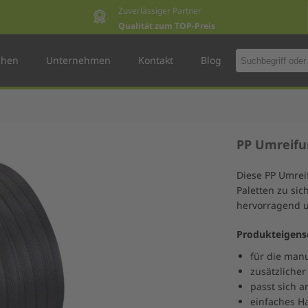
Zuverlässiger Partner
Qualität zum TOP-Preis
chen
Unternehmen
Kontakt
Blog
PP Umreifu
Diese PP Umrei
Paletten zu si
hervorragend u
Produkteigens
für die man
zusätzliche
passt sich 
einfaches H