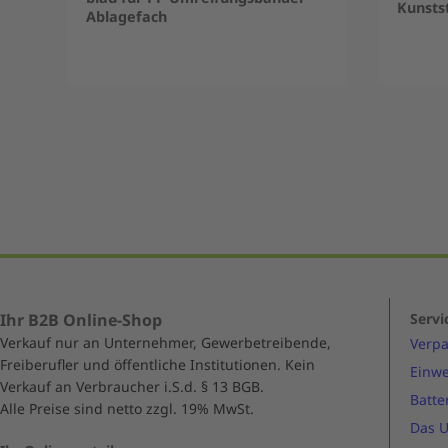
Kunstst
Ablagefach
Item
1
of
5
Ihr B2B Online-Shop
Servi
Verkauf nur an Unternehmer, Gewerbetreibende,
Verp
Freiberufler und öffentliche Institutionen. Kein
Einwe
Verkauf an Verbraucher i.S.d. § 13 BGB.
Batte
Alle Preise sind netto zzgl. 19% MwSt.
Das 