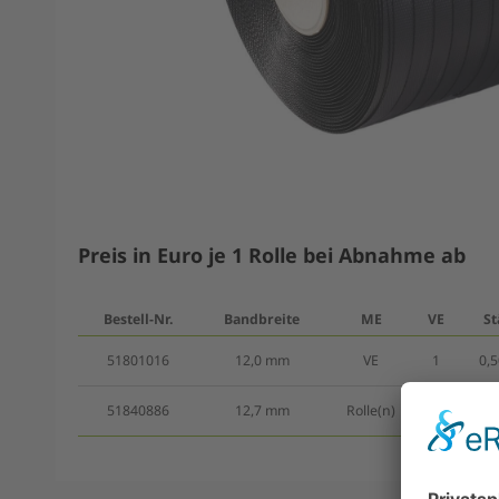
Preis in Euro je 1 Rolle bei Abnahme ab
Bestell-Nr.
Bandbreite
ME
VE
St
51801016
12,0 mm
VE
1
0,
51840886
12,7 mm
Rolle(n)
4
0,