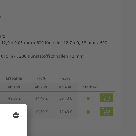
n
arz
12,0 x 0,05 mm x 600 lfm oder 12,7 x 0, 58 mm x 600
1016 inkl. 200 Kunststoffschnallen 13 mm
Ersparnis
-10%
-20%
ab 1 VE
ab 2 VE
ab 4 VE
Lieferbar
49,30 €
44,40 €
39,40 €
21,80 €
19,60 €
17,40 €