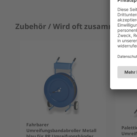
Zubehör / Wird oft zusammen ge
Fahrbarer
Paletti
Umreifungsbandabroller Metall
Umreif
blau für PP Umreifungsbänder