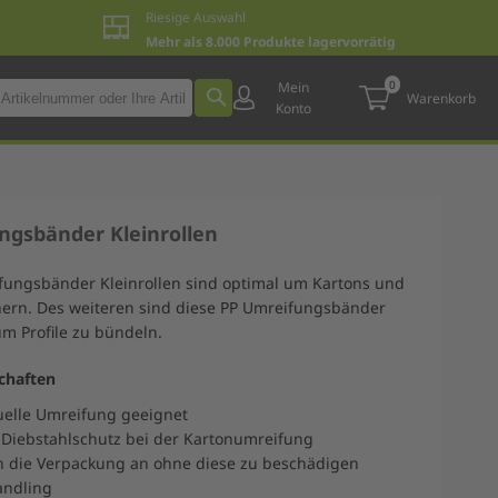
Riesige Auswahl
Mehr als 8.000 Produkte lagervorrätig
0
Mein
Warenkorb
Konto
ngsbänder Kleinrollen
fungsbänder Kleinrollen sind optimal um Kartons und
chern. Des weiteren sind diese PP Umreifungsbänder
m Profile zu bündeln.
chaften
uelle Umreifung geeignet
r Diebstahlschutz bei der Kartonumreifung
an die Verpackung an ohne diese zu beschädigen
andling