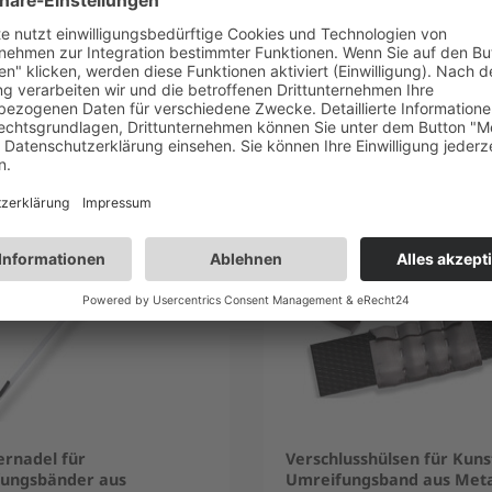
kauft
ernadel für
Verschlusshülsen für Kunst
ungsbänder aus
Umreifungsband aus Meta