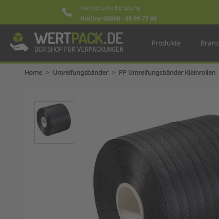
Kompetente Beratung
Hotline 00800 - 88 99 77 66
Produkte
Bran
>
>
Home
Umreifungsbänder
PP Umreifungsbänder Kleinrollen