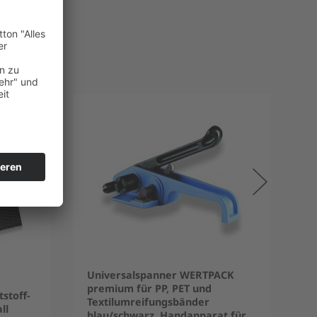
Universalspanner WERTPACK
premium für PP, PET und
stoff-
Textilumreifungsbänder
ll
blau/schwarz, Handapparat für