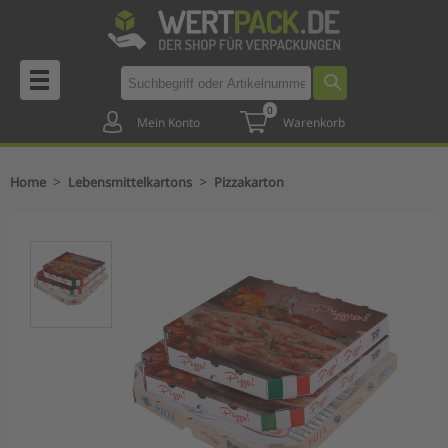
0
Mein Konto
Warenkorb
>
>
Home
Lebensmittelkartons
Pizzakarton