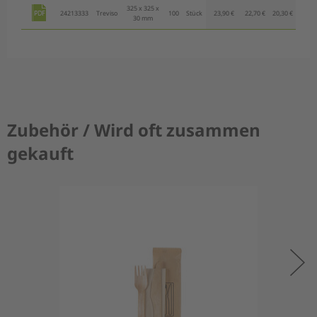
325 x 325 x
24213333
Treviso
100
Stück
23,90 €
22,70 €
20,30 €
17,90
30 mm
Zubehör / Wird oft zusammen
gekauft