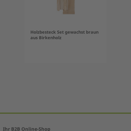
Holzbesteck Set gewachst braun
aus Birkenholz
Item
1
of
5
Ihr B2B Online-Shop