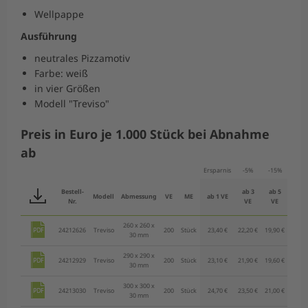
Wellpappe
Ausführung
neutrales Pizzamotiv
Farbe: weiß
in vier Größen
Modell "Treviso"
Preis in Euro je 1.000 Stück bei Abnahme
ab
Ersparnis
-5%
-15%
-25
Bestell-
ab 3
ab 5
ab 8
Modell
Abmessung
VE
ME
ab 1 VE
Nr.
VE
VE
VE
260 x 260 x
24212626
Treviso
200
Stück
23,40 €
22,20 €
19,90 €
17,60
30 mm
290 x 290 x
24212929
Treviso
200
Stück
23,10 €
21,90 €
19,60 €
17,30
30 mm
300 x 300 x
24213030
Treviso
200
Stück
24,70 €
23,50 €
21,00 €
18,50
30 mm