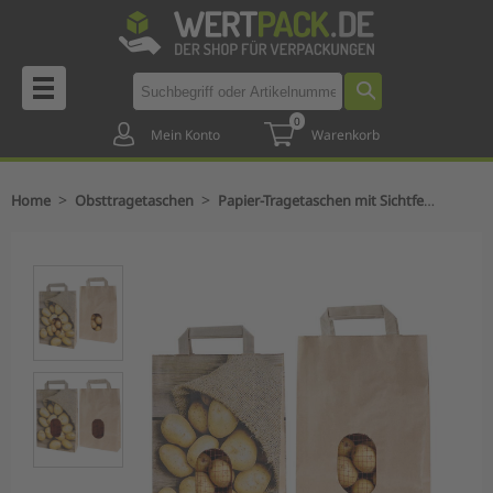
0
Mein Konto
Warenkorb
>
>
Home
Obsttragetaschen
Papier-Tragetaschen mit Sichtfenster