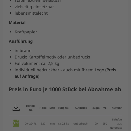
stabil, extrem belastbar
vielseitig einsetzbar
lebensmittelecht
Material
Kraftpapier
Ausführung
in braun
Druck: Kartoffelmotiv oder unbedruckt
Füllvolumen: ca. 2,5 kg
individuell bedruckbar - auch mit Ihrem Logo
(Preis
auf Anfrage)
Preis in Euro je 1000 Stück bei Abnahme ab
Bestell-
Höhe
Maß
Füllgew.
Aufdruck
g/qm
VE
Ausführung
Nr.
Sichtfenster
29422478
330
mm
ca. 2,5 kg
unbedruckt
90
250
aus
Naturfasernetz