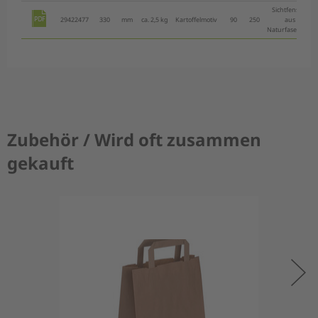
Sichtfenster
29422477
330
mm
ca. 2,5 kg
Kartoffelmotiv
90
250
aus
Naturfasernetz
Zubehör / Wird oft zusammen
gekauft