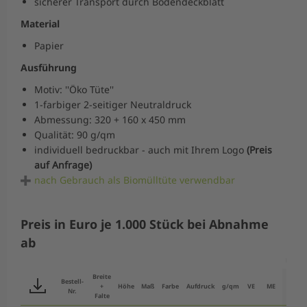
sicherer Transport durch Bodendeckblatt
Material
Papier
Ausführung
Motiv: ''Öko Tüte''
1-farbiger 2-seitiger Neutraldruck
Abmessung: 320 + 160 x 450 mm
Qualität: 90 g/qm
individuell bedruckbar - auch mit Ihrem Logo
(Preis
auf Anfrage)
nach Gebrauch als Biomülltüte verwendbar
Preis in Euro je 1.000 Stück bei Abnahme
ab
Erspar
Breite
Bestell-
+
Höhe
Maß
Farbe
Aufdruck
g/qm
VE
ME
ab 1 
Nr.
Falte