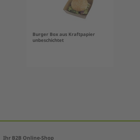
Burger Box aus Kraftpapier
unbeschichtet
Item
1
of
5
Ihr B2B Online-Shop