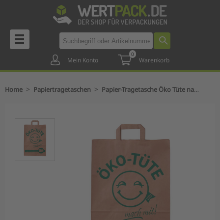
0
Mein Konto
Warenkorb
>
>
Home
Papiertragetaschen
Papier-Tragetasche Öko Tüte nassfest