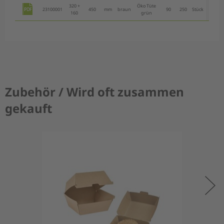
320 +
Öko Tüte
23100001
450
mm
braun
90
250
Stück
276,00
160
grün
Zubehör / Wird oft zusammen
gekauft