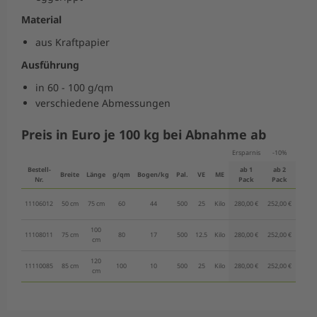
Material
aus Kraftpapier
Ausführung
in 60 - 100 g/qm
verschiedene Abmessungen
Preis in Euro je 100 kg bei Abnahme ab
Ersparnis
-10%
-15
Bestell-
ab 1
ab 2
ab 6
Breite
Länge
g/qm
Bogen/kg
Pal.
VE
ME
Nr.
Pack
Pack
Pac
11106012
50 cm
75 cm
60
44
500
25
Kilo
280,00 €
252,00 €
238,00
100
11108011
75 cm
80
17
500
12.5
Kilo
280,00 €
252,00 €
238,00
cm
120
11110085
85 cm
100
10
500
25
Kilo
280,00 €
252,00 €
238,00
cm