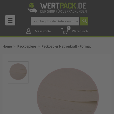
0
Mein Konto
Warenkorb
>
>
Home
Packpapiere
Packpapier Natronkraft - Format