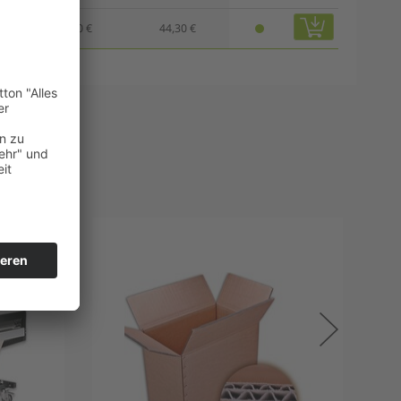
47,10 €
44,30 €