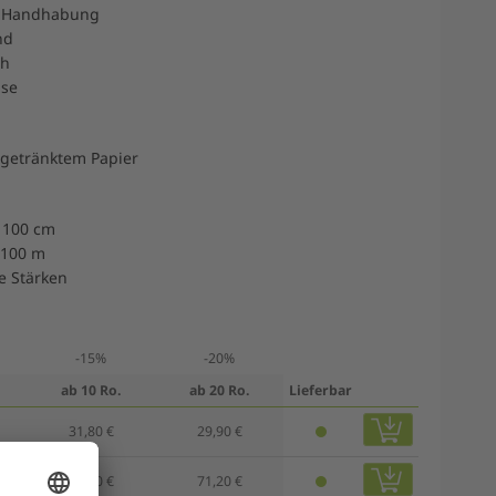
er Handhabung
nd
ch
lse
 getränktem Papier
e 100 cm
 100 m
e Stärken
-15%
-20%
ab 10 Ro.
ab 20 Ro.
Lieferbar
31,80 €
29,90 €
75,70 €
71,20 €