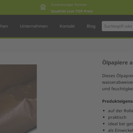
Zuverlässiger Partner
Qualität zum TOP-Preis
chen
Unternehmen
Kontakt
Blog
Ölpapiere 
Dieses Ölpapier
wasserabweisen
und feuchtigke
Produkteigens
auf der Roll
praktisch
ideal bei g
als Einwick