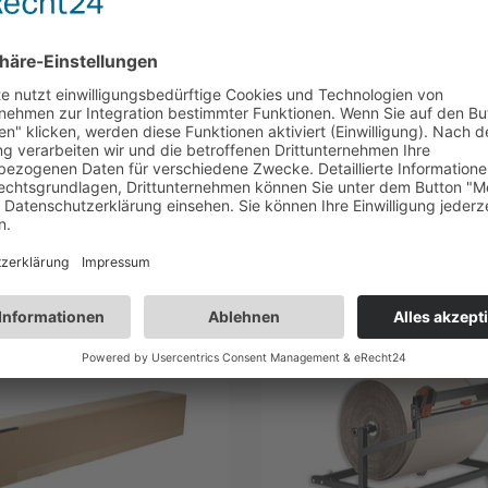
1
Rolle(n)
75
55,40 €
49,90 €
kauft