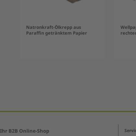
Natronkraft-Ölkrepp aus
Wellpa
Paraffin getränktem Papier
rechte
Item
1
of
5
Ihr B2B Online-Shop
Servi