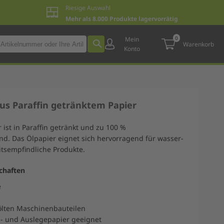
Riesige Auswahl
Mehr als 8.000 Produkte lagervorrätig
0
Mein
Warenkorb
Konto
aus Paraffin getränktem Papier
 ist in Paraffin getränkt und zu 100 %
d. Das Ölpapier eignet sich hervorragend für wasser-
itsempfindliche Produkte.
chaften
e
eölten Maschinenbauteilen
el- und Auslegepapier geeignet