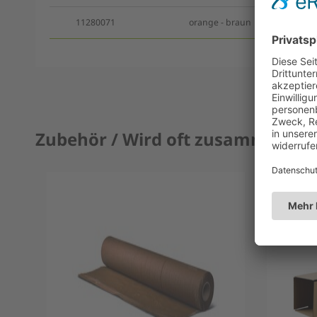
11280071
orange - braun
5
Zubehör / Wird oft zusammen ge