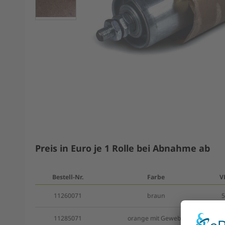
Preis in Euro je 1 Rolle bei Abnahme ab
Bestell-Nr.
Farbe
V
11260071
braun
5
11285071
orange mit Gewebe
2