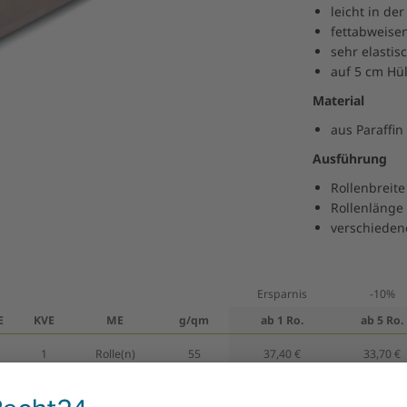
leicht in d
fettabweise
sehr elastis
auf 5 cm Hü
Material
aus Paraffin
Ausführung
Rollenbreit
Rollenlänge
verschieden
Ersparnis
-10%
E
KVE
ME
g/qm
ab 1 Ro.
ab 5 Ro.
1
Rolle(n)
55
37,40 €
33,70 €
1
Rolle(n)
75
89,00 €
80,10 €