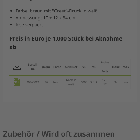
Farbe: braun mit "Greet"-Druck in weiß
Abmessung: 17 + 12 x 34 cm
lose verpackt
Preis in Euro je 1.000 Stück bei Abnahme
ab
Erspa
Breite
Bestell-
g/qm
Farbe
Aufdruck
VE
ME
+
Höhe
Maß
ab 1
Nr.
Falte
Greet in
17 +
20460002
40
braun
1000
Stück
34
cm
36,5
weiß
12
Zubehör / Wird oft zusammen