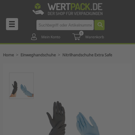
0
Mein Konto
Warenkorb
>
>
Home
Einweghandschuhe
Nitrilhandschuhe Extra Safe