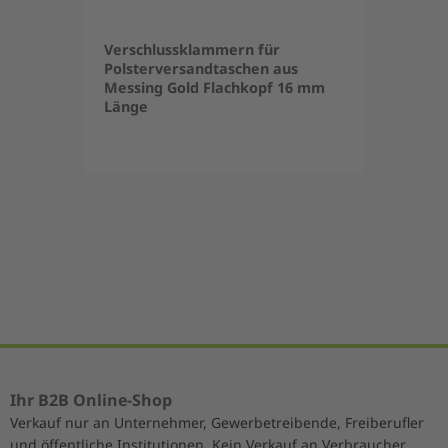
Verschlussklammern für
Polsterversandtaschen aus
Messing Gold Flachkopf 16 mm
Länge
Item
1
of
5
Ihr B2B Online-Shop
Verkauf nur an Unternehmer, Gewerbetreibende, Freiberufler
und öffentliche Institutionen. Kein Verkauf an Verbraucher