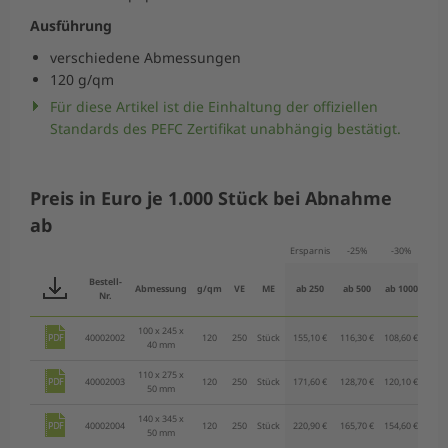
Ausführung
verschiedene Abmessungen
120 g/qm
Für diese Artikel ist die Einhaltung der offiziellen
Standards des PEFC Zertifikat unabhängig bestätigt.
Preis in Euro je 1.000 Stück bei Abnahme
ab
Ersparnis
-25%
-30%
-3
Bestell-
Abmessung
g/qm
VE
ME
ab 250
ab 500
ab 1000
ab 3
Nr.
100 x 245 x
40002002
120
250
Stück
155,10 €
116,30 €
108,60 €
100,
40 mm
110 x 275 x
40002003
120
250
Stück
171,60 €
128,70 €
120,10 €
111,
50 mm
140 x 345 x
40002004
120
250
Stück
220,90 €
165,70 €
154,60 €
143,
50 mm