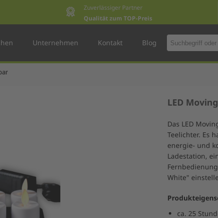
Zuverlässiger Partner
Qualität zum TOP-Preis
chen
Unternehmen
Kontakt
Blog
bar
LED Moving
Das LED Moving 
Teelichter. Es 
energie- und ko
Ladestation, e
Fernbedienung 
White" einstell
Produkteigens
ca. 25 Stun