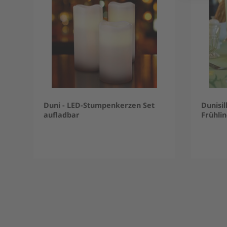
Duni - LED-Stumpenkerzen Set
Dunisil
aufladbar
Frühli
Item
1
of
5