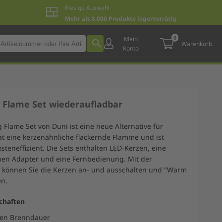
Riesige Auswahl
Mehr als 8.000 Produkte lagervorrätig
0
Mein
Warenkorb
Konto
 Flame Set wiederaufladbar
Flame Set von Duni ist eine neue Alternative für
hat eine kerzenähnliche flackernde Flamme und ist
steneffizient. Die Sets enthalten LED-Kerzen, eine
inen Adapter und eine Fernbedienung. Mit der
können Sie die Kerzen an- und ausschalten und "Warm
en.
chaften
den Brenndauer