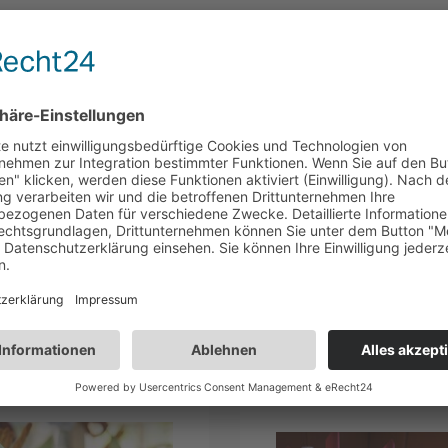
tzlampen, 5er Set
38 x 36 cm
warm weiß
192728
 Ladestation
43 x 24,2 x 1 cm
warm weiß
195791
kauft