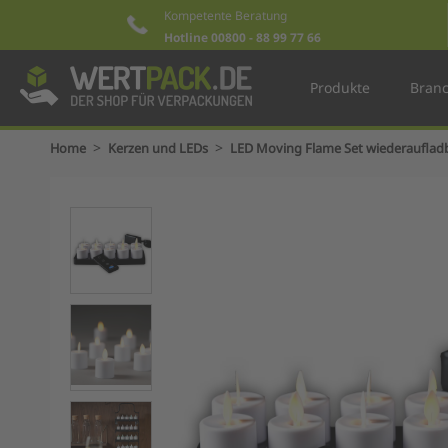
Kompetente Beratung
Hotline 00800 - 88 99 77 66
Produkte
Bran
>
>
Home
Kerzen und LEDs
LED Moving Flame Set wiederauflad