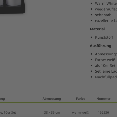
Warm White
wiederauflad
sehr stabil
exzellente L
Material
Kunststoff
Ausführung
Abmessung:
Farbe: weiß
als 10er Set
Set: eine La
Nachfüllpack
ung
Abmessung
Farbe
Nummer
e, 10er Set
38 x 36 cm
warm weiß
192536