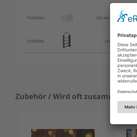
79200064
LED Moving Flame Ersa
79200086
LED Moving Flame
Zubehör / Wird oft zusammen ge