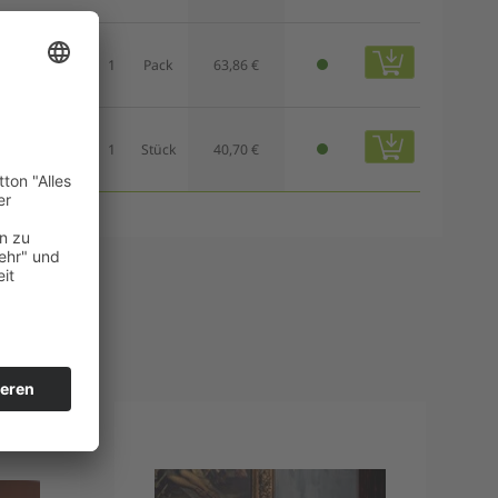
5 Stück
1
Pack
63,86 €
1 Stück
1
Stück
40,70 €