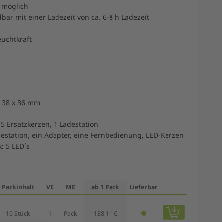
 möglich
bar mit einer Ladezeit von ca. 6-8 h Ladezeit
euchtkraft
 38 x 36 mm
, 5 Ersatzkerzen, 1 Ladestation
destation, ein Adapter, eine Fernbedienung, LED-Kerzen
: 5 LED´s
Packinhalt
VE
ME
ab 1 Pack
Lieferbar
10 Stück
1
Pack
138,11 €