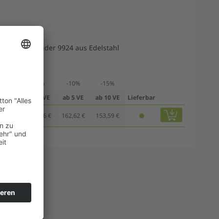
lz
ubehör: Spender 9924 aus Edelstahl
parnis
-5%
-10%
-15%
 1 VE
ab 3 VE
ab 5 VE
ab 10 VE
Lieferbar
0,69 €
171,66 €
162,62 €
153,59 €