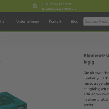
Zuverlässiger Partner
Qualität zum TOP-Preis
chen
Unternehmen
Kontakt
Blog
Kleenex® U
lagig
Die ultraweich
Kimberly-Clark
herausragende 
Saugfähigkeit e
effizienten Ver
in einer prakti
bietet.