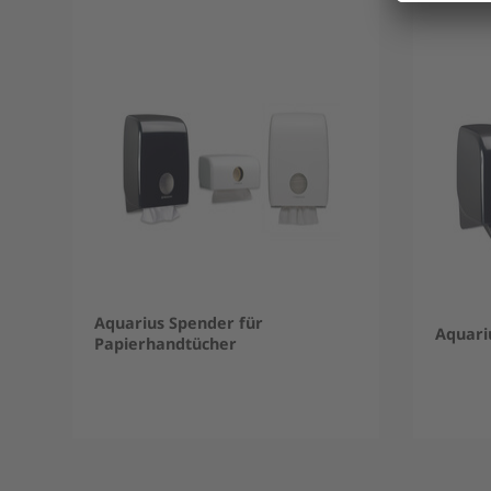
Aquarius Spender für
Aquari
Papierhandtücher
Item
1