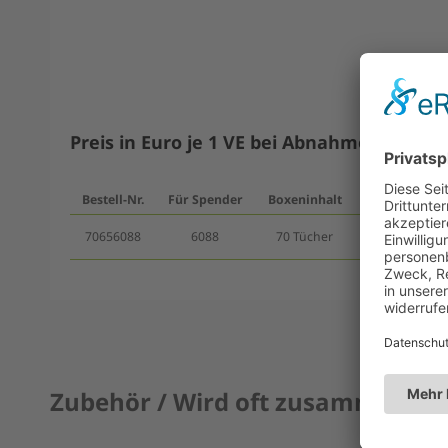
Preis in Euro je 1 VE bei Abnahme ab
Bestell-Nr.
Für Spender
Boxeninhalt
VE-Inhalt
V
70656088
6088
70 Tücher
18 Boxen
Zubehör / Wird oft zusammen ge