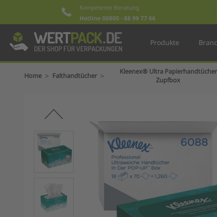
Kompetente Beratung
Hotline 00800 - 88 99 77 66
Produkte
Bran
Kleenex® Ultra Papierhandtücher
>
>
Home
Falthandtücher
Zupfbox