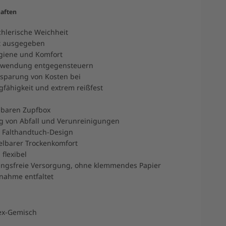
aften
hlerische Weichheit
t ausgegeben
giene und Komfort
chwendung entgegensteuern
insparung von Kosten bei
gfähigkeit und extrem reißfest
elbaren Zupfbox
g von Abfall und Verunreinigungen
s Falthandtuch-Design
lbarer Trockenkomfort
 flexibel
ngsfreie Versorgung, ohne klemmendes Papier
tnahme entfaltet
tex-Gemisch