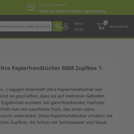
Riesige Auswahl
Mehr als 8.000 Produkte lagervorrätig
0
Mein
Warenkorb
Konto
ltra Papierhandtücher 6088 Zupfbox 1-
en, 1-lagigen Kleenex® Ultra Papierhandtücher von
 sind so geschaffen, dass sie auf mehreren Gebieten
Ergebnisse erzielen: bei gleichbleibender, höchster
rhält man ein nassfestes Tuch, das einen extra
brauch unterstützt. Diese Papierhandtücher erhalten Sie
schen Zupfbox, die Schutz vor Spritzwasser und Staub