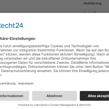
Ausführung
weiß
1-lagig, V-Fa
passendes Z
Ers
E
ME
Ausführung
Abmessung
Qualität
ab
1
VE
Kleenex Zupfbox
22,6 x 25,4 cm
1-lagig ultra weich
18
kauft