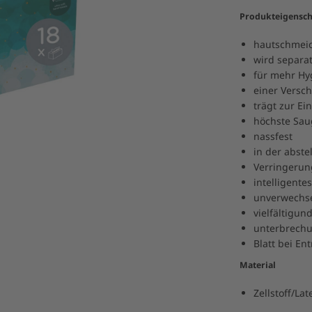
Produkteigensch
hautschmeic
wird separa
für mehr Hy
einer Vers
trägt zur E
höchste Sau
nassfest
in der abst
Verringerun
intelligente
unverwechse
vielfältigund
unterbrechu
Blatt bei En
Material
Zellstoff/La