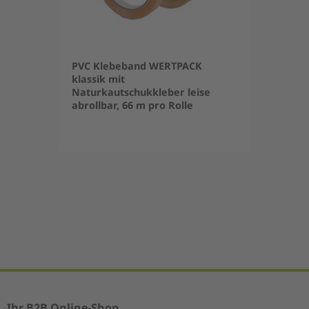
PVC Klebeband WERTPACK
klassik mit
Naturkautschukkleber leise
abrollbar, 66 m pro Rolle
Item
1
of
5
Ihr B2B Online-Shop