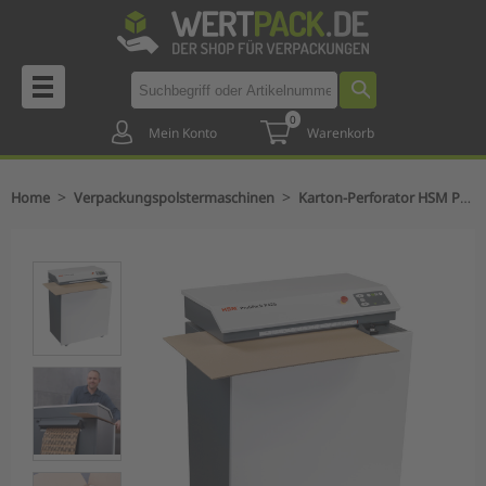
0
Mein Konto
Warenkorb
>
>
Home
Verpackungspolstermaschinen
Karton-Perforator HSM ProfiPack P425