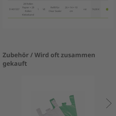
28 Rollen
Papier + 28
Refill für
26 × 14 × 10
51401557
1
VE
rot
74,00 €
Rollen
Clear Sealer
cm
Klebeband
Zubehör / Wird oft zusammen
gekauft