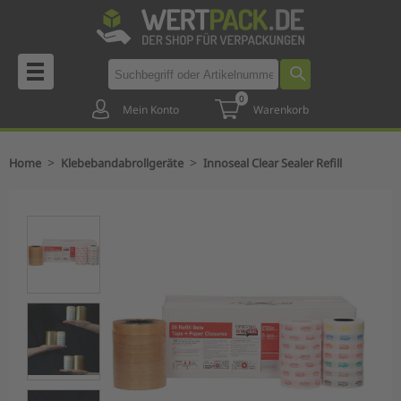
0
Mein Konto
Warenkorb
>
>
Home
Klebebandabrollgeräte
Innoseal Clear Sealer Refill