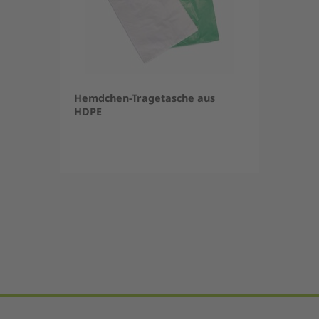
Hemdchen-Tragetasche aus
HDPE
Item
1
of
5