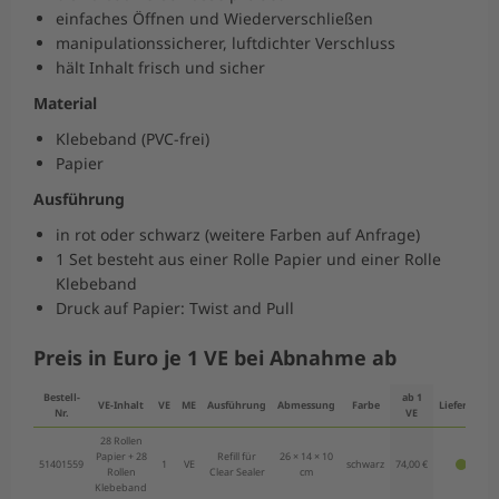
einfaches Öffnen und Wiederverschließen
manipulationssicherer, luftdichter Verschluss
hält Inhalt frisch und sicher
Material
Klebeband (PVC-frei)
Papier
Ausführung
in rot oder schwarz (weitere Farben auf Anfrage)
1 Set besteht aus einer Rolle Papier und einer Rolle
Klebeband
Druck auf Papier: Twist and Pull
Preis in Euro je 1 VE bei Abnahme ab
Bestell-
ab 1
VE-Inhalt
VE
ME
Ausführung
Abmessung
Farbe
Lieferbar
Nr.
VE
28 Rollen
Papier + 28
Refill für
26 × 14 × 10
51401559
1
VE
schwarz
74,00 €
Rollen
Clear Sealer
cm
Klebeband