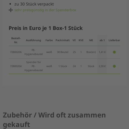
zu 30 Stück verpackt
sehr preisgünstig in der Spenderbox
Preis in Euro je 1 Box-1 Stück
Bestell-
Ausführung
Farbe
Packinhalt
VE
KVE
ME
ab 1
Lieferbar
Nr.
PE-
72800206
weiß
30 Beutel
25
1
Box(en)
1,41 €
Hygienebeutel
Spender für
72800204
PE-
weiß
1 Stück
24
1
Stück
2,30 €
Hygienebeutel
Zubehör / Wird oft zusammen
gekauft