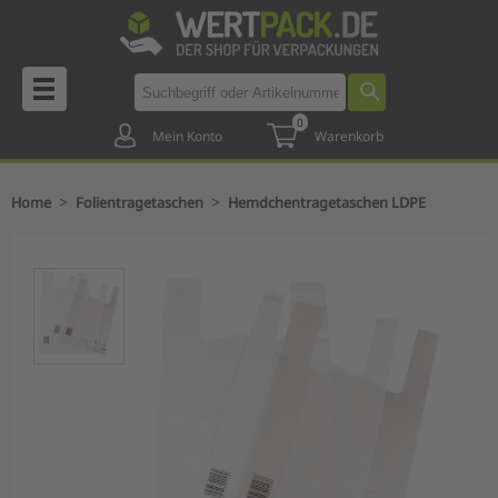
0
Mein Konto
Warenkorb
>
>
Home
Folientragetaschen
Hemdchentragetaschen LDPE