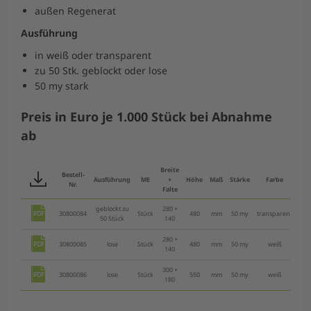
außen Regenerat
Ausführung
in weiß oder transparent
zu 50 Stk. geblockt oder lose
50 my stark
Preis in Euro je 1.000 Stück bei Abnahme
ab
Breite
Bestell-
Ausführung
ME
+
Höhe
Maß
Stärke
Farbe
VE
Nr.
Falte
geblockt zu
280 +
30800084
Stück
480
mm
50 my
transparent
100
50 Stück
140
280 +
30800085
lose
Stück
480
mm
50 my
weiß
100
140
300 +
30800086
lose
Stück
550
mm
50 my
weiß
25
180