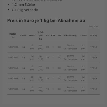
1,2 mm Stärke
zu 1 kg verpackt
Preis in Euro je 1 kg bei Abnahme ab
Ersparnis
-10%
Stück
Bestell-
ab 5
Farbe
Breite
per
VE
KVE
ME
Ausführung
Stärke
ab 1 kg
Nr.
kg
kg
1,2
ca.
30 mm
1,2
53601030
rot
20
1
Kilo
17,95 €
16,15 
mm
5000
Durchmesser
mm
1,2
ca.
50 mm
1,2
53601050
rot
10
1
Kilo
17,95 €
16,15 
mm
3100
Durchmesser
mm
1,2
ca.
60 mm
1,2
53601060
rot
20
1
Kilo
17,95 €
16,15 
mm
2300
Durchmesser
mm
3,0
ca.
60 mm
1,2
53601063
rot
10
1
Kilo
17,95 €
16,15 
mm
1100
Durchmesser
mm
1,2
ca.
80 mm
1,2
53601080
rot
10
1
Kilo
17,95 €
16,15 
mm
1900
Durchmesser
mm