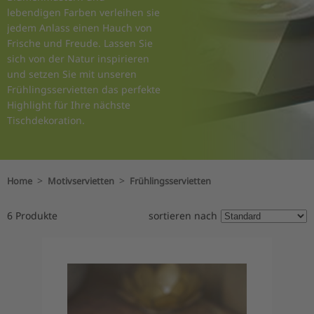
lebendigen Farben verleihen sie
jedem Anlass einen Hauch von
Frische und Freude. Lassen Sie
sich von der Natur inspirieren
und setzen Sie mit unseren
Frühlingsservietten das perfekte
Highlight für Ihre nächste
Tischdekoration.
>
>
Home
Motivservietten
Frühlingsservietten
6 Produkte
sortieren nach