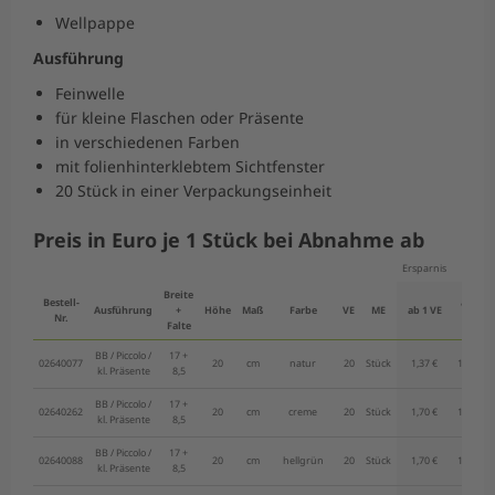
Wellpappe
Ausführung
Feinwelle
für kleine Flaschen oder Präsente
in verschiedenen Farben
mit folienhinterklebtem Sichtfenster
20 Stück in einer Verpackungseinheit
Preis in Euro je 1 Stück bei Abnahme ab
Ersparnis
-5%
Breite
Bestell-
ab 5
Ausführung
+
Höhe
Maß
Farbe
VE
ME
ab 1 VE
Nr.
VE
Falte
BB / Piccolo /
17 +
02640077
20
cm
natur
20
Stück
1,37 €
1,30 €
kl. Präsente
8,5
BB / Piccolo /
17 +
02640262
20
cm
creme
20
Stück
1,70 €
1,62 €
kl. Präsente
8,5
BB / Piccolo /
17 +
02640088
20
cm
hellgrün
20
Stück
1,70 €
1,62 €
kl. Präsente
8,5