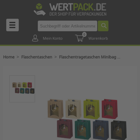
0
Mein Konto
Warenkorb
>
>
Home
Flaschentaschen
Flaschentragetaschen Minibag offene Welle