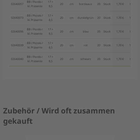
BB / Piccolo /
17 +
02640057
20
cm
bordeaux
20
Stück
1,70 €
1,62 €
kl. Präsente
8,5
BB / Piccolo /
17 +
02640073
20
cm
dunkelgrün
20
Stück
1,70 €
1,62 €
kl. Präsente
8,5
BB / Piccolo /
17 +
02640096
20
cm
blau
20
Stück
1,70 €
1,62 €
kl. Präsente
8,5
BB / Piccolo /
17 +
02640039
20
cm
rot
20
Stück
1,70 €
1,62 €
kl. Präsente
8,5
BB / Piccolo /
17 +
02640040
20
cm
schwarz
20
Stück
1,70 €
1,62 €
kl. Präsente
8,5
Zubehör / Wird oft zusammen
gekauft