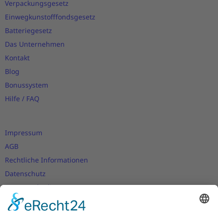
Verpackungsgesetz
Einwegkunstofffondsgesetz
Batteriegesetz
Das Unternehmen
Kontakt
Blog
Bonussystem
Hilfe / FAQ
Impressum
AGB
Rechtliche Informationen
Datenschutz
Nutzungsbedingungen
Versand- und Zahlungsbedingungen
Download Zertifikate