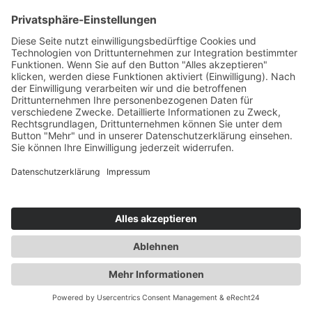
Cookie-Einstellungen
Newsletter
Verpassen Sie keine Neuigkeiten,
Angebote und Gutscheine!
Jetzt anmelden und
10 EUR Gutschein
sichern!
Abmeldung jederzeit möglich.
Anmelden
Es gilt unsere
Datenschutzerklärung
Verkauf nur an Unternehmer,
Gewerbetreibende, Freiberufler und
öffentliche Institutionen. Kein Verkauf an
Verbraucher i.S.d. § 13 BGB.