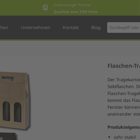
Zuverlässiger Partner
Qualität zum TOP-Preis
chen
Unternehmen
Kontakt
Blog
Flaschen-T
Der Tragekarto
Sektflaschen. 
Flaschen-Trage
kommt das Flas
Fenster können
aneinander sto
Produkteigens
sehr stabil