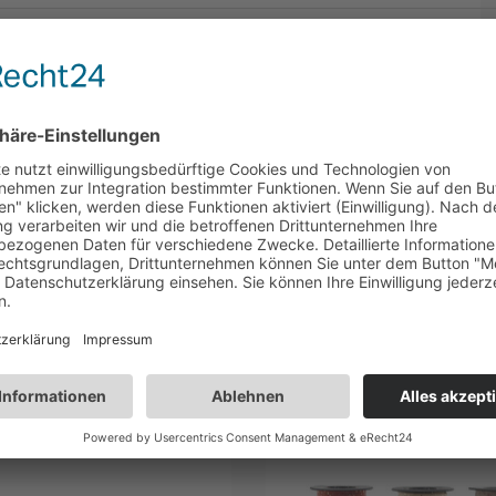
karton
30
Stück
3 x Wein/Sekt
26
9,5
karton
50
Stück
1 x Wein/Sekt
9
9
karton
30
Stück
2 x Wein/Sekt
17,5
9,5
karton
30
Stück
3 x Wein/Sekt
26
9,5
kauft