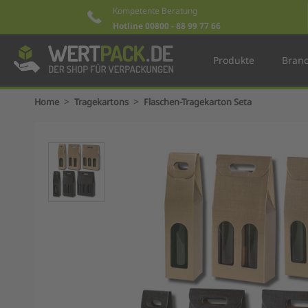
Kompetente Beratung
Hotline 00800 - 88 99 77 66
Produkte
Bran
>
>
Home
Tragekartons
Flaschen-Tragekarton Seta