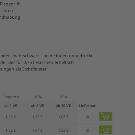
 Tragegriff
richten
andhabung
d oder matt schwarz - beide innen unbedruckt
oder 3er für 0,75 l Flaschen erhältlich
zungen als Sichtfenster
Ersparnis
-10%
-15%
ab 1 VE
ab 5 VE
ab 10 VE
Lieferbar
1,28 €
1,15 €
1,08 €
1,82 €
1,64 €
1,55 €