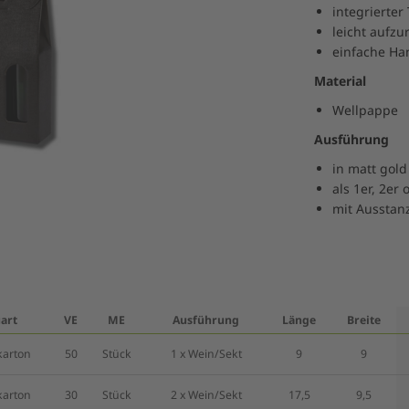
integrierter
leicht aufzu
einfache H
Material
Wellpappe
Ausführung
in matt gol
als 1er, 2er 
mit Ausstan
art
VE
ME
Ausführung
Länge
Breite
karton
50
Stück
1 x Wein/Sekt
9
9
karton
30
Stück
2 x Wein/Sekt
17,5
9,5