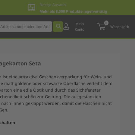
Riesige Auswahl
Mehr als 8.000 Produkte lagervorrätig
0
Mein
Warenkorb
Konto
ragekarton Seta
n ist eine attraktive Geschenkverpackung für Wein- und
Die matt goldene oder schwarze Oberfläche verleiht dem
karton eine edle Optik und durch das Sichtfenster
chenetikett schön zur Geltung. Die ausgestanzten
 nach innen geklappt werden, damit die Flaschen nicht
ßen.
chaften