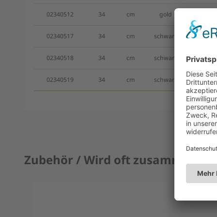
02340512
34
cm
gold
Trage
02340517
34
cm
schwarz
Trage
02340518
34
cm
schwarz
Trage
02340519
34
cm
schwarz
Trage
Zubehör / Wird oft zusammen ge