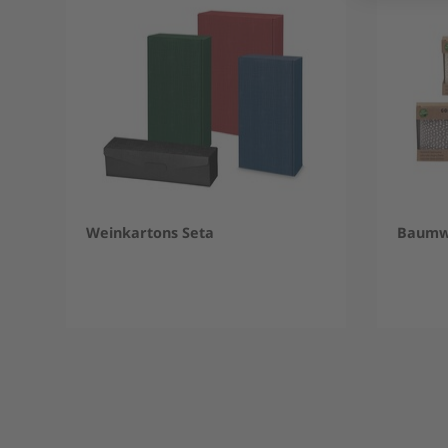
Weinkartons Seta
Baumwo
Item
1
of
5