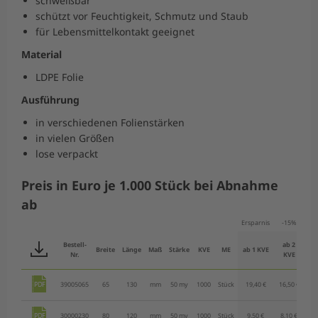
schweißbar
schützt vor Feuchtigkeit, Schmutz und Staub
für Lebensmittelkontakt geeignet
Material
LDPE Folie
Ausführung
in verschiedenen Folienstärken
in vielen Größen
lose verpackt
Preis in Euro je 1.000 Stück bei Abnahme
ab
Ersparnis
-15%
-
Bestell-
ab 2
a
Breite
Länge
Maß
Stärke
KVE
ME
ab 1 KVE
Nr.
KVE
39005065
65
130
mm
50 my
1000
Stück
19,40 €
16,50 €
14
30000230
80
120
mm
50 my
1000
Stück
9,50 €
8,10 €
7,