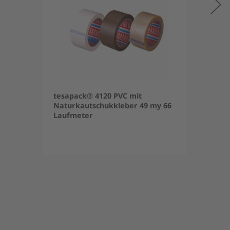
tesapack® 4120 PVC mit
Naturkautschukkleber 49 my 66
Laufmeter
Item
1
of
5