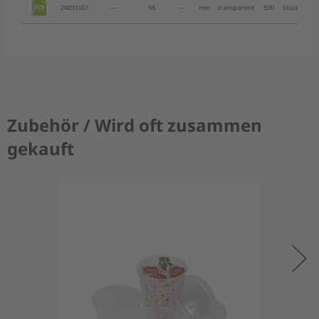
Deck
24031001
---
98
---
mm
transparent
500
Stück
Fei
Zubehör / Wird oft zusammen
gekauft