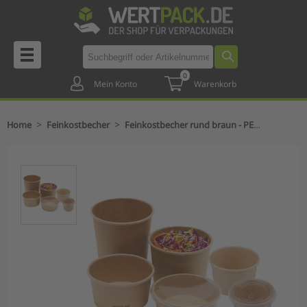
0
Mein Konto
Warenkorb
>
>
Home
Feinkostbecher
Feinkostbecher rund braun - PE beschichtet