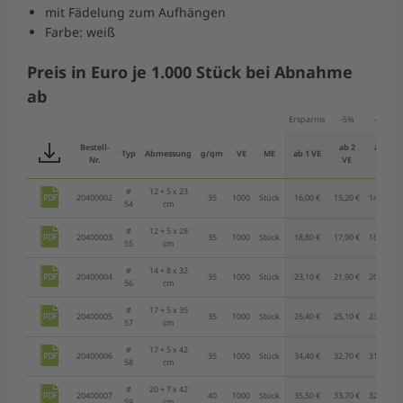
mit Fädelung zum Aufhängen
Farbe: weiß
Preis in Euro je 1.000 Stück bei Abnahme
ab
Ersparnis
-5%
-10%
Bestell-
ab 2
ab 3
Typ
Abmessung
g/qm
VE
ME
ab 1 VE
Nr.
VE
VE
#
12 + 5 x 23
20400002
35
1000
Stück
16,00 €
15,20 €
14,40 €
54
cm
#
12 + 5 x 28
20400003
35
1000
Stück
18,80 €
17,90 €
16,90 €
55
cm
#
14 + 8 x 32
20400004
35
1000
Stück
23,10 €
21,90 €
20,80 €
56
cm
#
17 + 5 x 35
20400005
35
1000
Stück
26,40 €
25,10 €
23,80 €
57
cm
#
17 + 5 x 42
20400006
35
1000
Stück
34,40 €
32,70 €
31,00 €
58
cm
#
20 + 7 x 42
20400007
40
1000
Stück
35,50 €
33,70 €
32,00 €
59
cm