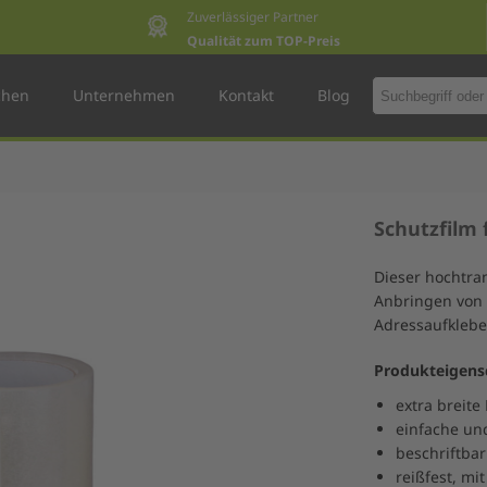
Zuverlässiger Partner
Qualität zum TOP-Preis
chen
Unternehmen
Kontakt
Blog
Schutzfilm 
Dieser hochtran
Anbringen von 
Adressaufklebe
Produkteigens
extra breit
einfache un
beschriftbar
reißfest, mi