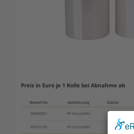
Preis in Euro je 1 Rolle bei Abnahme ab
Bestell-Nr.
Ausführung
Stärke
60080081
PP-Schutzfilm
25 my
60010100
PP-Schutzfilm
25 my