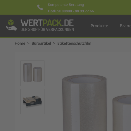
Kompetente Beratung
Hotline 00800 - 88 99 77 66
Produkte
Bran
>
>
Home
Büroartikel
Etikettenschutzfilm