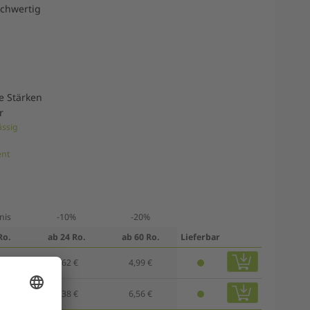
ochwertig
e Stärken
r
ässig
ent
nis
-10%
-20%
Ro.
ab 24 Ro.
ab 60 Ro.
Lieferbar
€
5,62 €
4,99 €
€
7,38 €
6,56 €