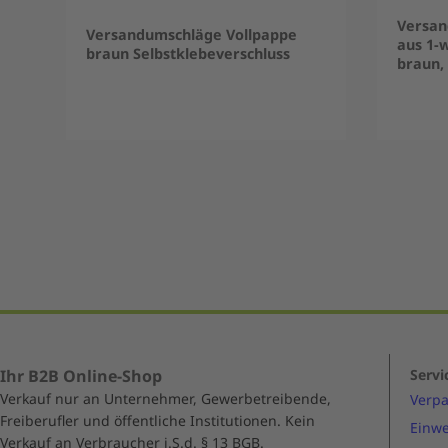
Versan
Versandumschläge Vollpappe
aus 1-w
braun Selbstklebeverschluss
braun,
Item
1
of
5
Ihr B2B Online-Shop
Servi
Verkauf nur an Unternehmer, Gewerbetreibende,
Verp
Freiberufler und öffentliche Institutionen. Kein
Einwe
Verkauf an Verbraucher i.S.d. § 13 BGB.