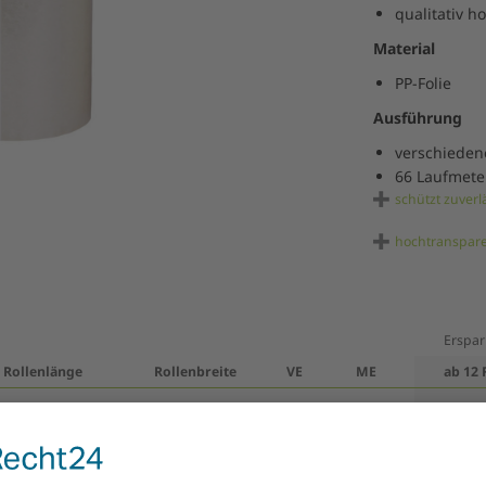
qualitativ h
Material
PP-Folie
Ausführung
verschieden
66 Laufmete
schützt zuverl
hochtranspar
Erspar
Rollenlänge
Rollenbreite
VE
ME
ab 12 
66 m
150 mm
12
Rolle(n)
6,24 
66 m
200 mm
10
Rolle(n)
8,20 