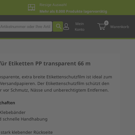
Riesige Auswahl
Mehr als 8.000 Produkte lagervorrätig
0
Mein
Warenkorb
Konto
für Etiketten PP transparent 66 m
sparente, extra breite Etikettenschutzfilm ist ideal zum
Versandpapieren. Der Etikettenschutzfilm schützt den
r vor Schmutz, Nässe und unberechtigtem Entfernen.
chaften
e Klebebänder
d schnelle Handhabung
t stark klebender Rückseite