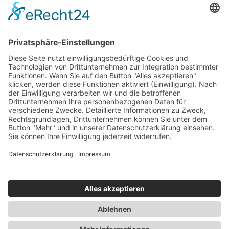
Versand- und Zahlungsbedingungen
Download Zertifikate
Cookie-Einstellungen
Newsletter
Verpassen Sie keine Neuigkeiten,
Angebote und Gutscheine!
Jetzt anmelden und
10 EUR Gutschein
sichern!
Abmeldung jederzeit möglich.
Anmelden
Es gilt unsere
Datenschutzerklärung
Verkauf nur an Unternehmer,
Gewerbetreibende, Freiberufler und