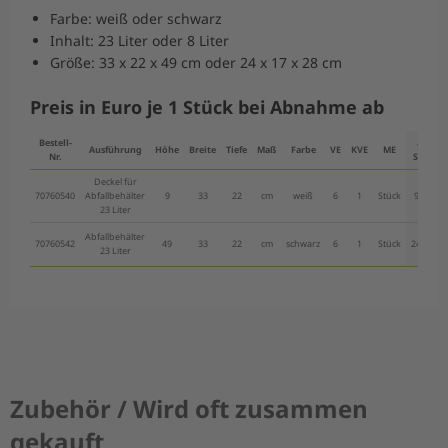
Farbe: weiß oder schwarz
Inhalt: 23 Liter oder 8 Liter
Größe: 33 x 22 x 49 cm oder 24 x 17 x 28 cm
Preis in Euro je 1 Stück bei Abnahme ab
Bestell-
ab 1
Ausführung
Höhe
Breite
Tiefe
Maß
Farbe
VE
KVE
ME
Nr.
Stück
Deckel für
70760540
Abfallbehälter
9
33
22
cm
weiß
6
1
Stück
9,80 €
23 Liter
Abfallbehälter
70760542
49
33
22
cm
schwarz
6
1
Stück
24,35 €
23 Liter
Zubehör / Wird oft zusammen
gekauft