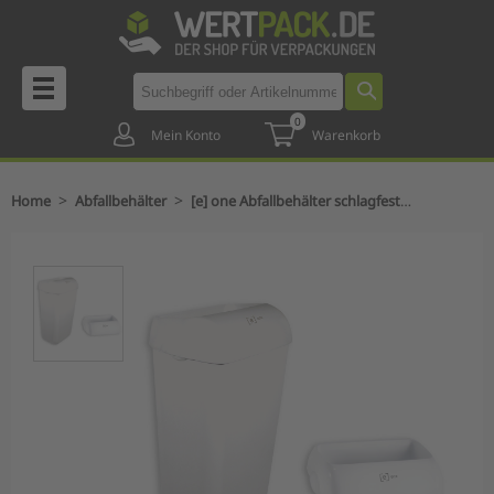
0
Mein Konto
Warenkorb
>
>
Home
Abfallbehälter
[e] one Abfallbehälter schlagfester Kunststoff