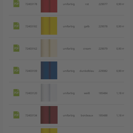
72403178
unifarbig
rot
229077
0,90 m
72403182
unifarbig
gelb
229078
0,90 m
72403162
unifarbig
cream
229079
0,90 m
72403109
unifarbig
dunkelblau
229082
0,90 m
72403120
unifarbig
weiß
185484
1,18 m
72403134
unifarbig
bordeaux
185488
1,18 m