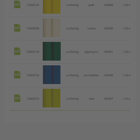
72403124
unifarbig
gelb
185489
1,18 m
72403030
unifarbig
cream
185485
1,18 m
72403118
unifarbig
jägergrün
185491
1,18 m
72403133
unifarbig
dunkelblau
185490
1,18 m
72403215
unifarbig
kiwi
185487
1,18 m