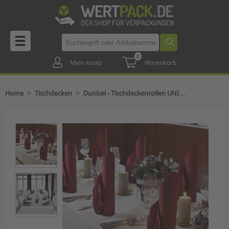
0
Mein Konto
Warenkorb
>
>
Home
Tischdecken
Dunicel - Tischdeckenrollen UNI - 40 lfm