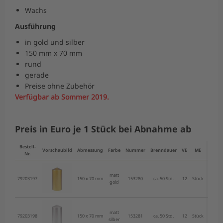
Wachs
Ausführung
in gold und silber
150 mm x 70 mm
rund
gerade
Preise ohne Zubehör
Verfügbar ab Sommer 2019.
Preis in Euro je 1 Stück bei Abnahme ab
Bestell-
ab 1
Vorschaubild
Abmessung
Farbe
Nummer
Brenndauer
VE
ME
Nr.
VE
matt
79203197
150 x 70 mm
153280
ca. 50 Std.
12
Stück
8,30 €
gold
matt
79203198
150 x 70 mm
153281
ca. 50 Std.
12
Stück
8,30 €
silber