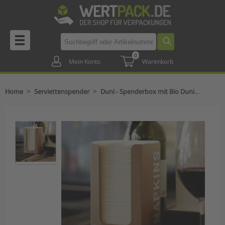
0
Mein Konto
Warenkorb
>
>
Home
Serviettenspender
Duni - Spenderbox mit Bio Dunisoft Servietten