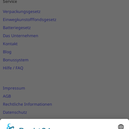
Service
Verpackungsgesetz
Einwegkunstofffondsgesetz
Batteriegesetz
Das Unternehmen
Kontakt
Blog
Bonussystem
Hilfe / FAQ
Impressum
AGB
Rechtliche Informationen
Datenschutz
Nutzungsbedingungen
Versand- und Zahlungsbedingungen