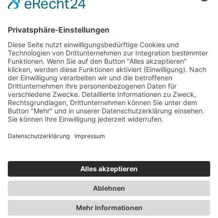
Download Zertifikate
Cookie-Einstellungen
Newsletter
Verpassen Sie keine Neuigkeiten,
Angebote und Gutscheine!
Jetzt anmelden und
10 EUR Gutschein
sichern!
Abmeldung jederzeit möglich.
Anmelden
Es gilt unsere
Datenschutzerklärung
Verkauf nur an Unternehmer,
Gewerbetreibende, Freiberufler und
öffentliche Institutionen. Kein Verkauf an