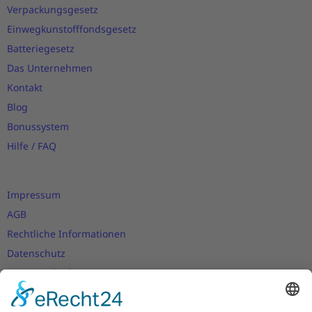
Verpackungsgesetz
Einwegkunstofffondsgesetz
Batteriegesetz
Das Unternehmen
Kontakt
Blog
Bonussystem
Hilfe / FAQ
Impressum
AGB
Rechtliche Informationen
Datenschutz
Nutzungsbedingungen
Versand- und Zahlungsbedingungen
Download Zertifikate