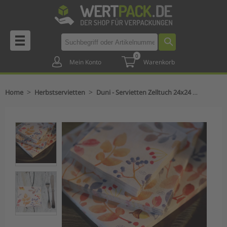
0
Mein Konto
Warenkorb
>
>
Home
Herbstservietten
Duni - Servietten Zelltuch 24x24 cm - Herbst