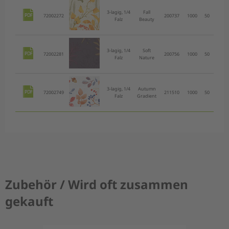
3-lagig, 1/4
Fall
72002272
200737
1000
50
Stück
Falz
Beauty
3-lagig, 1/4
Soft
72002281
200756
1000
50
Stück
Falz
Nature
3-lagig, 1/4
Autumn
72002749
211510
1000
50
Stück
Falz
Gradient
Zubehör / Wird oft zusammen
gekauft