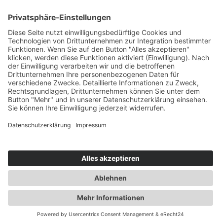
Cookie-Einstellungen
Newsletter
Verpassen Sie keine Neuigkeiten,
Angebote und Gutscheine!
Jetzt anmelden und
10 EUR Gutschein
sichern!
Abmeldung jederzeit möglich.
Anmelden
Es gilt unsere
Datenschutzerklärung
Verkauf nur an Unternehmer,
Gewerbetreibende, Freiberufler und
öffentliche Institutionen. Kein Verkauf an
Verbraucher i.S.d. § 13 BGB.