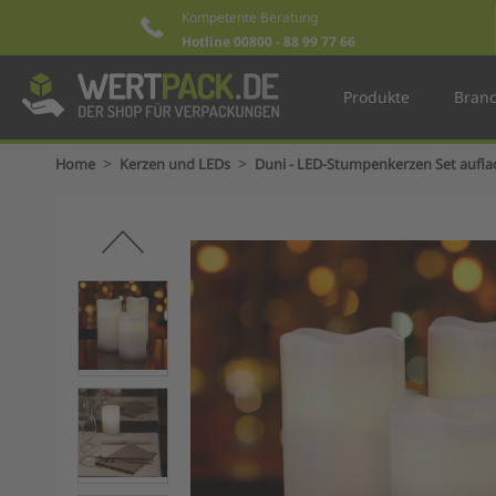
Kompetente Beratung
Hotline 00800 - 88 99 77 66
Produkte
Bran
>
>
Home
Kerzen und LEDs
Duni - LED-Stumpenkerzen Set aufla