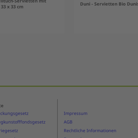
lltuch-Servietten mit
Duni - Servietten Bio Duni
 33 x 33 cm
ce
ackungsgesetz
Impressum
gkunstofffondsgesetz
AGB
riegesetz
Rechtliche Informationen