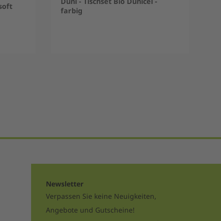
Duni - Tischset Bio Dunicel -
soft
farbig
Newsletter
Verpassen Sie keine Neuigkeiten,
Angebote und Gutscheine!