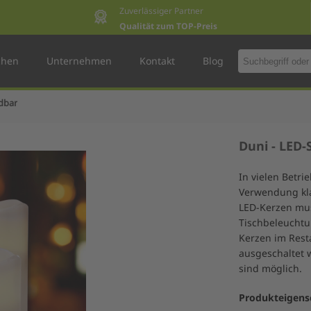
Zuverlässiger Partner
Qualität zum TOP-Preis
chen
Unternehmen
Kontakt
Blog
dbar
Duni - LED
In vielen Betri
Verwendung kla
LED-Kerzen mus
Tischbeleuchtu
Kerzen im Rest
ausgeschaltet w
sind möglich.
Produkteigens