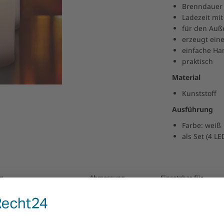
Brenndauer 
Ladezeit mit
für den Auß
erzeugt ein
einfache H
praktisch
Material
Kunststoff
Ausführung
Farbe: weiß
als Set (4 L
g
Abmessung
Einsetzbar für
st., 1 Fernbed.
Kerzen 220 x 75mm
Außenbereich