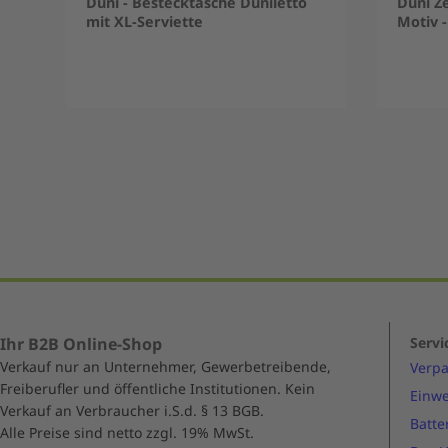
Duni - Bestecktasche Duniletto
Duni Ze
mit XL-Serviette
Motiv -
Item
1
of
5
Ihr B2B Online-Shop
Servi
Verkauf nur an Unternehmer, Gewerbetreibende,
Verp
Freiberufler und öffentliche Institutionen. Kein
Einwe
Verkauf an Verbraucher i.S.d. § 13 BGB.
Batte
Alle Preise sind netto zzgl. 19% MwSt.