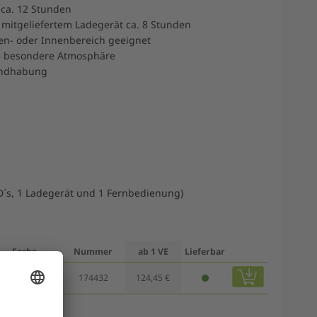
ca. 12 Stunden
 mitgeliefertem Ladegerät ca. 8 Stunden
en- oder Innenbereich geeignet
e besondere Atmosphäre
andhabung
ED´s, 1 Ladegerät und 1 Fernbedienung)
Farbe
Nummer
ab 1 VE
Lieferbar
warm white
174432
124,45 €