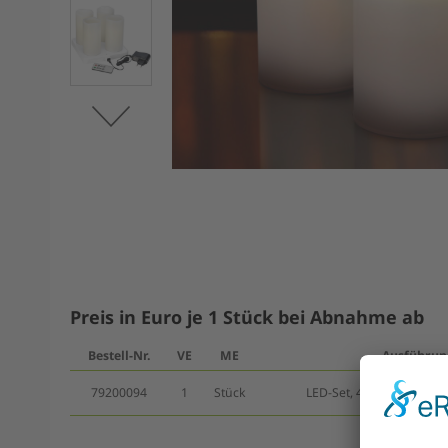
Preis in Euro je 1 Stück bei Abnahme ab
Bestell-Nr.
VE
ME
Ausführun
79200094
1
Stück
LED-Set, 4 Kerzen, 1 Lade