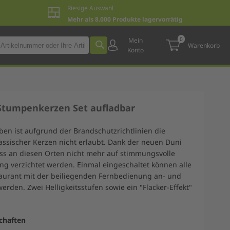
Riesige Auswahl
Mehr als 8.000 Produkte lagervorrätig
0
Mein
Warenkorb
Konto
-Stumpenkerzen Set aufladbar
eben ist aufgrund der Brandschutzrichtlinien die
ssischer Kerzen nicht erlaubt. Dank der neuen Duni
s an diesen Orten nicht mehr auf stimmungsvolle
ng verzichtet werden. Einmal eingeschaltet können alle
aurant mit der beiliegenden Fernbedienung an- und
erden. Zwei Helligkeitsstufen sowie ein "Flacker-Effekt"
chaften