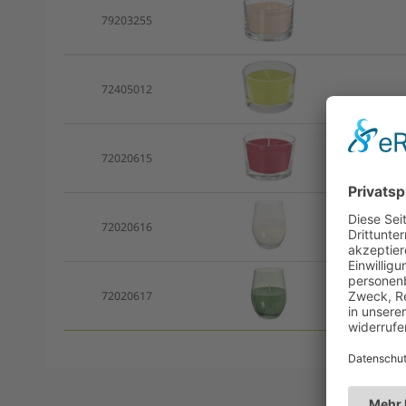
79203255
72405012
72020615
72020616
72020617