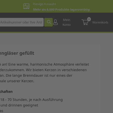
Riesige Auswahl
Mehr als 8.000 Produkte lagervorrätig
0
Mein
Warenkorb
Konto
engläser gefüllt
ute an! Eine warme, harmonische Atmosphäre verleitet
derzukommen. Wir bieten Kerzen in verschiedenen
n. Die lange Brenndauer ist nur eines der
ale unserer Kerzen.
chaften
18 - 70 Stunden, je nach Ausführung
 und drinnen geeignet
as