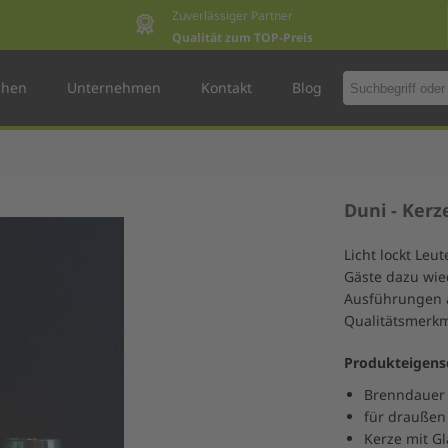
Zuverlässiger Partner
Qualität zum TOP-Preis
chen
Unternehmen
Kontakt
Blog
Duni - Kerz
Licht lockt Le
Gäste dazu wie
Ausführungen a
Qualitätsmerkm
Produkteigens
Brenndauer 
für draußen
Kerze mit Gl