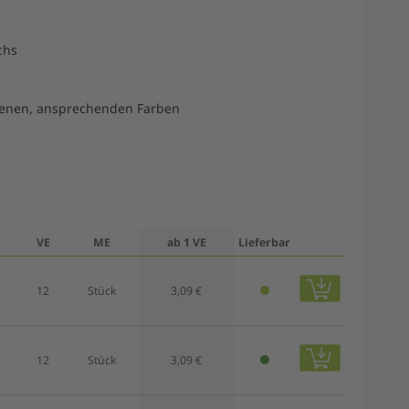
chs
denen, ansprechenden Farben
VE
ME
ab 1 VE
Lieferbar
12
Stück
3,09 €
12
Stück
3,09 €