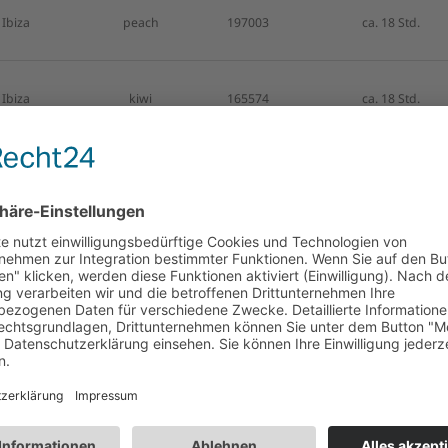
Ibiza
peach
197003
ca. 18 Std.
Ibiza
kiwi
165574
ca. 18 Std.
Ibiza
rot
224094
ca. 18 Std.
Ritz
weiß
206440
ca. 55 Std.
Ritz
grün
206438
ca. 55 Std.