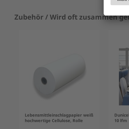
Zubehör / Wird oft zusammen ge
Lebensmittleinschlagpapier weiß
Dunicel
hochwertige Cellulose, Rolle
10 lfm