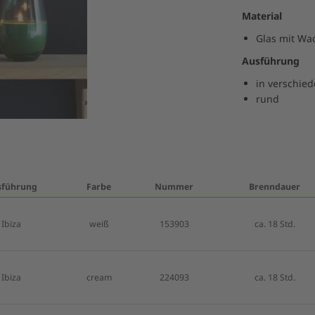
Material
Glas mit Wa
Ausführung
in verschie
rund
sführung
Farbe
Nummer
Brenndauer
Ibiza
weiß
153903
ca. 18 Std.
Ibiza
cream
224093
ca. 18 Std.