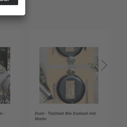
n -
Duni - Tischset Bio Dunicel mit
Motiv