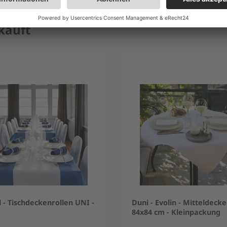
kauft
 - Tischdeckenrollen UNI -
Duni - Evolin - Mitteldecke
84x84 cm - Kleinpackung