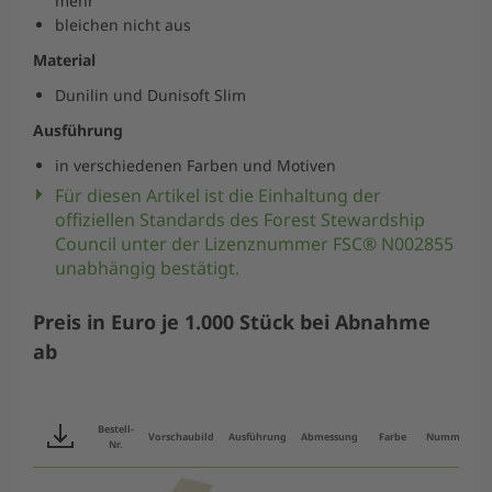
mehr
bleichen nicht aus
Material
Dunilin und Dunisoft Slim
Ausführung
in verschiedenen Farben und Motiven
Für diesen Artikel ist die Einhaltung der
offiziellen Standards des Forest Stewardship
Council unter der Lizenznummer FSC® N002855
unabhängig bestätigt.
Preis in Euro je 1.000 Stück bei Abnahme
ab
Bestell-
Vorschaubild
Ausführung
Abmessung
Farbe
Nummer
V
Nr.