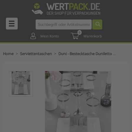
0
Mein Konto
Warenkorb
>
>
Home
Serviettentaschen
Duni - Bestecktasche Duniletto mit XL-Serviette