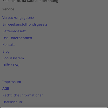
Kein Risiko, da Kauf auf Rechnung
Service
Verpackungsgesetz
Einwegkunstofffondsgesetz
Batteriegesetz
Das Unternehmen
Kontakt
Blog
Bonussystem
Hilfe / FAQ
Impressum
AGB
Rechtliche Informationen
Datenschutz