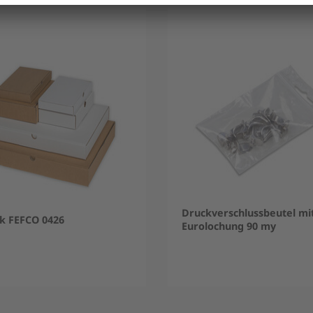
Druckverschlussbeutel mi
ak FEFCO 0426
Eurolochung 90 my