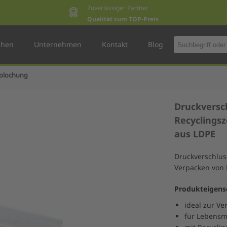
Zuverlässiger Partner
Qualität zum TOP-Preis
chen
Unternehmen
Kontakt
Blog
rolochung
Druckversc
Recyclingsz
aus LDPE
Druckverschlus
Verpacken von K
Produkteigens
ideal zur V
für Lebensmi