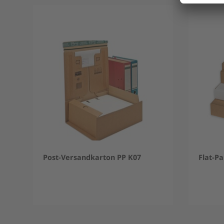
Post-Versandkarton PP K07
Flat-P
Item
1