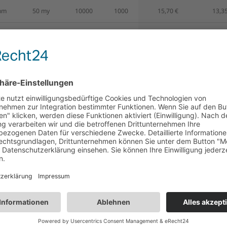
mm
50 my
10000
1000
15,70 €
13,35
mm
50 my
5000
1000
28,80 €
24,50
mm
50 my
5000
1000
29,95 €
25,45
mm
50 my
2000
1000
37,30 €
31,70
mm
50 my
2000
1000
51,50 €
43,75
mm
50 my
2000
1000
62,80 €
53,40
kauft