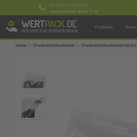
Kompetente Beratung
Hotline 00800 - 88 99 77 66
Produkte
Bran
>
>
Home
Druckverschlussbeutel
Druckverschlussbeutel mit Eu