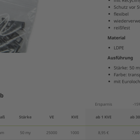
mit Recycli
Schutz vor 
flexibel
wiederverwe
reißfest
Material
LDPE
Ausführung
Stärke: 50 m
Farbe: tran
mit Eurolo
ab
Ersparnis
-15
aß
Stärke
VE
KVE
ab 1 KVE
ab 3
mm
50 my
25000
1000
8,95 €
7,60