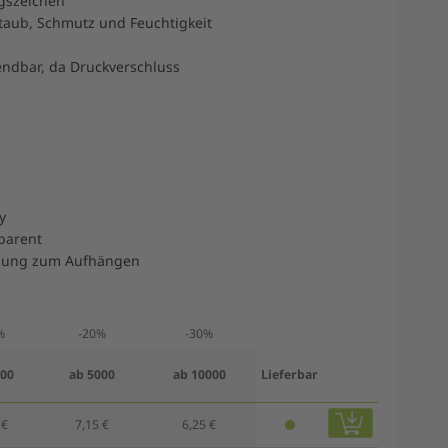
ngszeichen
Staub, Schmutz und Feuchtigkeit
ndbar, da Druckverschluss
y
sparent
chung zum Aufhängen
%
-20%
-30%
000
ab 5000
ab 10000
Lieferbar
 €
7,15 €
6,25 €