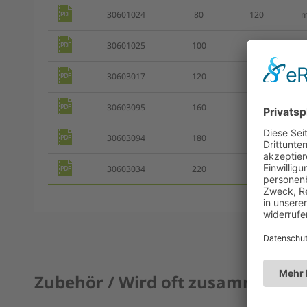
30601024
80
120
30601025
100
150
30603017
120
170
30603095
160
220
30603094
180
250
30603034
220
310
Zubehör / Wird oft zusammen ge