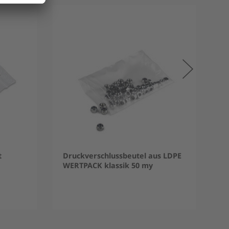
t
Druckverschlussbeutel aus LDPE
WERTPACK klassik 50 my