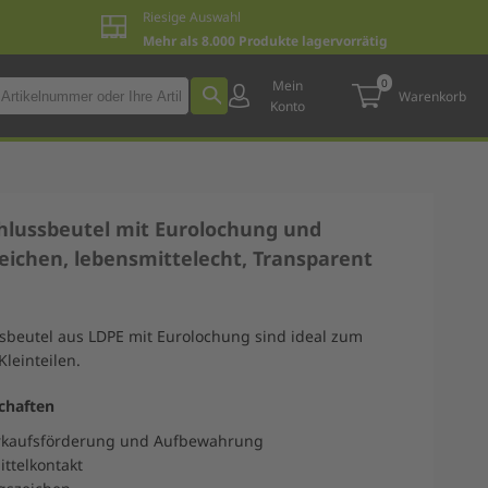
Riesige Auswahl
Mehr als 8.000 Produkte lagervorrätig
0
Mein
Warenkorb
Konto
hlussbeutel mit Eurolochung und
eichen, lebensmittelecht, Transparent
sbeutel aus LDPE mit Eurolochung sind ideal zum
leinteilen.
chaften
erkaufsförderung und Aufbewahrung
ttelkontakt